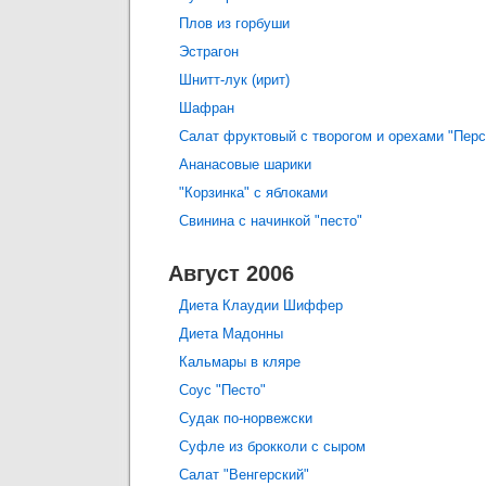
Плов из горбуши
Эстрагон
Шнитт-лук (ирит)
Шафран
Салат фруктовый с творогом и орехами "Перс
Ананасовые шарики
"Корзинка" с яблоками
Свинина с начинкой "песто"
Август 2006
Диета Клаудии Шиффер
Диета Мадонны
Кальмары в кляре
Соус "Песто"
Судак по-норвежски
Суфле из брокколи с сыром
Салат "Венгерский"