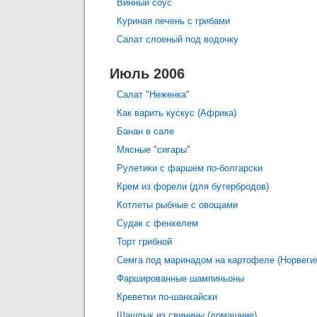
Винный соус
Куриная печень с грибами
Салат слоеный под водочку
Июль 2006
Салат "Неженка"
Как варить кускус (Африка)
Банан в сале
Мясные "сигары"
Рулетики с фаршем по-болгарски
Крем из форели (для бутербродов)
Котлеты рыбные с овощами
Судак с фенхелем
Торт грибной
Семга под маринадом на картофеле (Норвеги
Фаршированные шампиньоны
Креветки по-шанхайски
Шашлык из свинины (домашние)