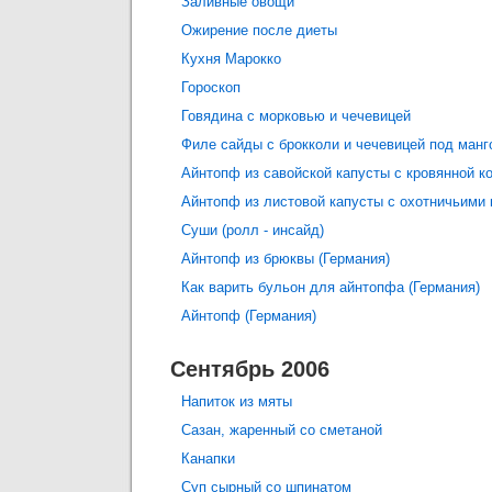
Заливные овощи
Ожирение после диеты
Кухня Марокко
Гороскоп
Говядина с морковью и чечевицей
Филе сайды с брокколи и чечевицей под ман
Айнтопф из савойской капусты с кровянной к
Айнтопф из листовой капусты с охотничьими 
Суши (ролл - инсайд)
Айнтопф из брюквы (Германия)
Как варить бульон для айнтопфа (Германия)
Айнтопф (Германия)
Сентябрь 2006
Напиток из мяты
Сазан, жаренный со сметаной
Канапки
Суп сырный со шпинатом