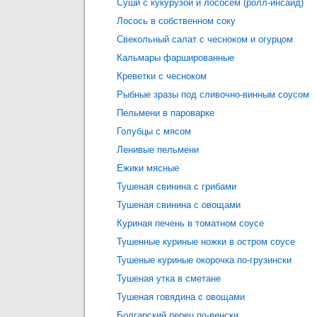
Суши с кукурузой и лососем (ролл-инсайд)
Лосось в собственном соку
Свекольный салат с чесноком и огурцом
Кальмары фаршированные
Креветки с чесноком
Рыбные зразы под сливочно-винным соусом
Пельмени в пароварке
Голубцы с мясом
Ленивые пельмени
Ежики мясные
Тушеная свинина с грибами
Тушеная свинина с овощами
Куриная печень в томатном соусе
Тушенные куриные ножки в остром соусе
Тушеные куриные окорочка по-грузински
Тушеная утка в сметане
Тушеная говядина с овощами
Болгарский перец по-венски