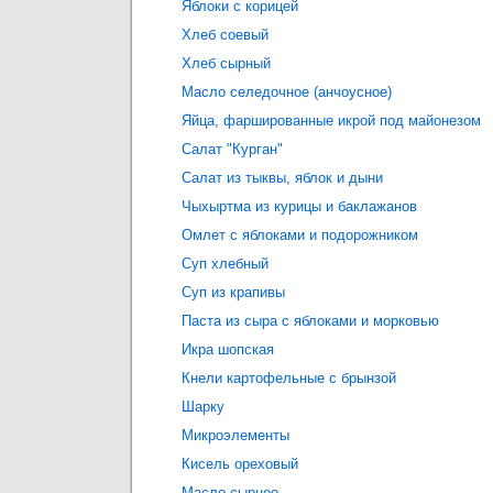
Яблоки с корицей
Хлеб соевый
Хлеб сырный
Масло селедочное (анчоусное)
Яйца, фаршированные икрой под майонезом
Салат "Курган"
Салат из тыквы, яблок и дыни
Чыхыртма из курицы и баклажанов
Омлет с яблоками и подорожником
Суп хлебный
Суп из крапивы
Паста из сыра с яблоками и морковью
Икра шопская
Кнели картофельные с брынзой
Шарку
Микроэлементы
Кисель ореховый
Масло сырное