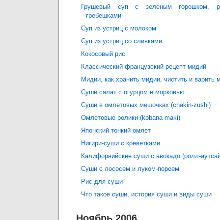
Грушевый суп с зеленым горошком, р
гребешками
Суп из устриц с молоком
Суп из устриц со сливками
Кокосовый рис
Классический французский рецепт мидий
Мидии, как хранить мидии, чистить и варить 
Суши салат с огурцом и морковью
Суши в омлетовых мешочках (chakin-zushi)
Омлетовые ролики (kobana-maki)
Японский тонкий омлет
Нигири-суши с креветками
Калифорнийские суши с авокадо (ролл-аутса
Суши с лососем и луком-пореем
Рис для суши
Что такое суши, история суши и виды суши
Ноябрь 2006