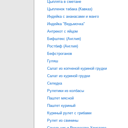
Цыплята в сметане
Цыпленок табака (Кавказ)
Индейка с ананасами и манго
Индейка "Ведьмочка"
Антрекот с яйцом
Бифштекс (Англия)
Ростбиф (Англия)
Бефстроганов
Гуляш
Салат из копченой куриной грудки
Салат из куриной грудки
Селедка
Рулетики из колбасы
Паштет мясной
Паштет куриный
Куриный рулет с грибами
Рулет из свинины
Сочельник и Рождество Христово