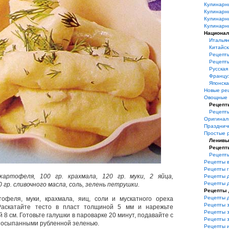
Кулинарн
Кулинарн
Кулинарн
Кулинарн
Национал
Итальян
Китайск
Рецепт
Рецепт
Русская
Француз
Японска
Новые ре
Овощные 
Рецепт
Рецепт
Оригинал
Празднич
Простые 
Ленивы
Рецепт
Рецепт
Рецепты 
Рецепты 
картофеля, 100 гр. крахмала, 120 гр. муки, 2 яйца,
Рецепты 
Рецепты 
 гр. сливочного масла, соль, зелень петрушки.
Рецепты 
Рецепты 
тофеля, муки, крахмала, яиц, соли и мускатного ореха
Рецепты з
Раскатайте тесто в пласт толщиной 5 мм и нарежьте
Рецепты з
8 см. Готовьте галушки в пароварке 20 минут, подавайте с
Рецепты 
посыпанными рубленной зеленью.
Рецепты 