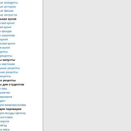
ые анекдоты
ые истории
ые фишки
ые хитрости
ьная кухня
ская кухня
ая кухня
ы фондю
ы шашлыка
 кухня
ская кухня
я кухня
цепты
рецепты
ы капусты
ы картошки
ьные рецепты
ные рецепты
рецепты
е рецепты
ы для студентов
ы каш
выпечки
гарниров
диет
для микроволновки
для пароварки
для посуды Цептер
аготовок
акусок
звёзд
из мяса