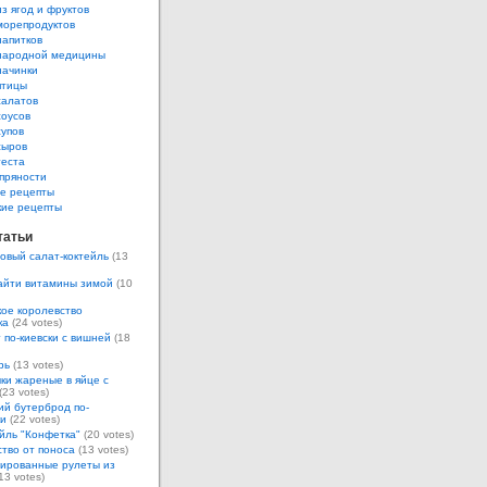
з ягод и фруктов
морепродуктов
напитков
народной медицины
начинки
птицы
салатов
соусов
супов
сыров
теста
пряности
е рецепты
кие рецепты
татьи
овый салат-коктейль
(13
айти витамины зимой
(10
ое королевство
ка
(24 votes)
 по-киевски с вишней
(18
рь
(13 votes)
ки жареные в яйце с
(23 votes)
ий бутерброд по-
ки
(22 votes)
йль "Конфетка"
(20 votes)
тво от поноса
(13 votes)
ированные рулеты из
13 votes)