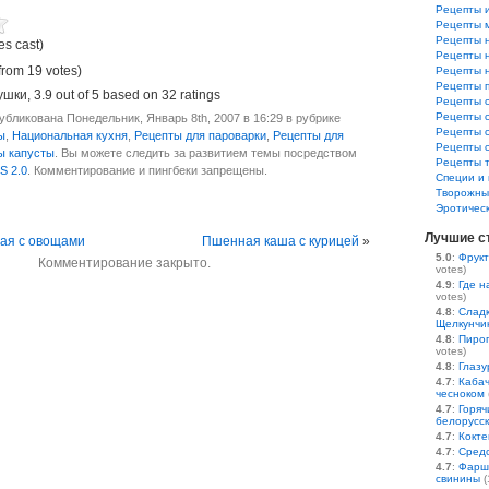
Рецепты и
Рецепты 
Рецепты 
es cast)
Рецепты 
from 19 votes)
Рецепты 
Рецепты 
ушки
,
3.9
out of
5
based on
32
ratings
Рецепты 
Рецепты 
бликована Понедельник, Январь 8th, 2007 в 16:29 в рубрике
Рецепты 
ы
,
Национальная кухня
,
Рецепты для пароварки
,
Рецепты для
Рецепты 
ы капусты
. Вы можете следить за развитием темы посредством
Рецепты 
S 2.0
. Комментирование и пингбеки запрещены.
Специи и 
Творожны
Эротичес
Лучшие с
ная с овощами
Пшенная каша с курицей
»
5.0
:
Фрукт
Комментирование закрыто.
votes)
4.9
:
Где н
votes)
4.8
:
Сладк
Щелкунчи
4.8
:
Пирог
votes)
4.8
:
Глазу
4.7
:
Кабач
чесноком
4.7
:
Горяч
белорусс
4.7
:
Кокте
4.7
:
Средс
4.7
:
Фарш
свинины
(