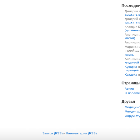
Последни
Дмитрий 
держать к
Дмитрий 
держать к
Клавдия 
(тушёная 
Аноним 
мясом)
Аноним 
Марина 
ЮРИЙ на
жизнь
Аноним 
кукурузой
Kyxapka
н
горчицей
Kyxapka
н
Страниц
Aрхив
О проекте
Друзья
Медицинс
Междунар
Форум ст
Записи (RSS)
и
Комментарии (RSS)
.