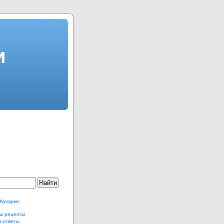
и
 Кухарки
ы рецепты
и ответы