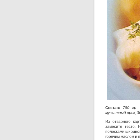
Состав:
750 гр. 
мускатный орех, 30
Из отварного кар
замесите тесто. 
полосками шириной 
горячим маслом и 