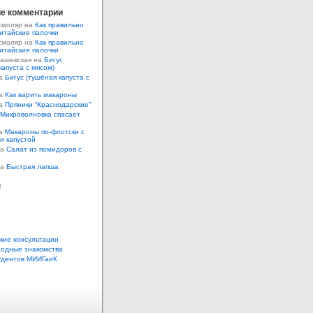
е комментарии
смоляр на
Как правильно
итайские палочки
смоляр на
Как правильно
итайские палочки
Кашевская на
Бигус
капуста с мясом)
на
Бигус (тушёная капуста с
на
Как варить макароны
на
Пряники “Краснодарские”
Микроволновка спасает
на
Макароны по-флотски с
 и капустой
а
Салат из помидоров с
а
Быстрая лапша
ы
кие консультации
одные знакомства
удентов МИИГаиК