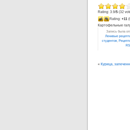
Rating: 3.9/
5
(32 vot
Rating:
+11
(
Картофельные гал
Запись была опу
Ленивые рецепт
студентов
,
Рецепт
RS
«
Курица, запечен