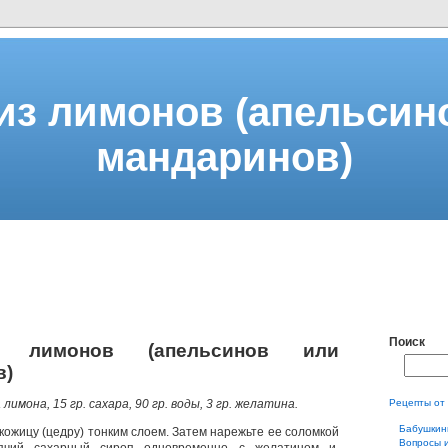
из лимонов (апельсин
мандаринов)
Поиск
 лимонов (апельсинов или
в)
а лимона, 15 гр. сахара, 90 гр. воды, 3 гр. желатина.
Рецепты от
Бабушкин
кожицу (цедру) тонким слоем. Затем нарежьте ее соломкой
Вопросы 