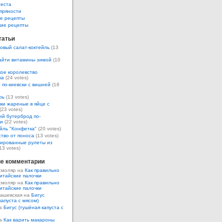
теста
пряности
е рецепты
кие рецепты
татьи
овый салат-коктейль
(13
айти витамины зимой
(10
ое королевство
ка
(24 votes)
 по-киевски с вишней
(18
рь
(13 votes)
ки жареные в яйце с
(23 votes)
ий бутерброд по-
ки
(22 votes)
йль "Конфетка"
(20 votes)
тво от поноса
(13 votes)
ированные рулеты из
13 votes)
е комментарии
смоляр на
Как правильно
итайские палочки
смоляр на
Как правильно
итайские палочки
Кашевская на
Бигус
капуста с мясом)
на
Бигус (тушёная капуста с
на
Как варить макароны