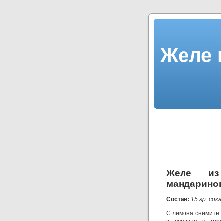
Желе 
Желе из
мандарино
Состав:
15 гр. сок
С лимона снимите 