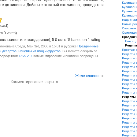
ячий сахарный сироп одновременно с желатином и,
Кулинарн
те до кипения. Добавьте отжатый сок лимона, процедите и
Кулинарн
Кулинарн
Кулинарн
Национал
Новые ре
 cast)
Овощные 
m 0 votes)
Оригинал
Празднич
апельсинов или мандаринов)
,
5.0
out of
5
based on
1
rating
Нового
Рецепт
ликована Среда, Май 3rd, 2006 в 15:01 в рубрике
Праздничные
Простые 
ы десертов
,
Рецепты из ягод и фруктов
. Вы можете следить за
Рецепты 
посредством
RSS 2.0
. Комментирование и пингбеки запрещены.
Рецепты 
Рецепты 
Рецепты 
Рецепты 
Желе слоеное
»
Рецепты 
Рецепты з
Комментирование закрыто.
Рецепты з
Рецепты 
Рецепты 
Рецепты 
Рецепты 
Рецепты 
Рецепты 
Рецепты 
Рецепты 
Рецепты 
Рецепты 
Рецепты 
Рецепты 