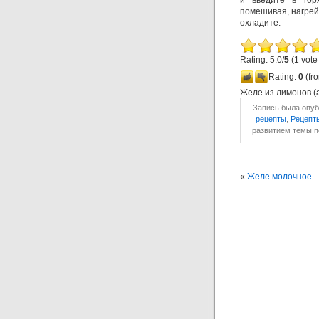
и введите в гор
помешивая, нагрей
охладите.
Rating: 5.0/
5
(1 vote
Rating:
0
(fro
Желе из лимонов (
Запись была опуб
рецепты
,
Рецепт
развитием темы 
«
Желе молочное