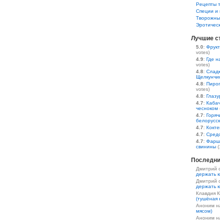
Рецепты 
Специи и 
Творожны
Эротичес
Лучшие с
5.0
:
Фрукт
votes)
4.9
:
Где н
votes)
4.8
:
Сладк
Щелкунчи
4.8
:
Пирог
votes)
4.8
:
Глазу
4.7
:
Кабач
чесноком
4.7
:
Горяч
белорусс
4.7
:
Кокте
4.7
:
Средс
4.7
:
Фарш
свинины
(
Последни
Дмитрий 
держать к
Дмитрий 
держать к
Клавдия 
(тушёная 
Аноним 
мясом)
Аноним 