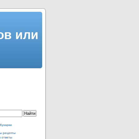
ов или
 Кухарки
ы рецепты
и ответы