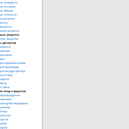
ые анекдоты
ые истории
ые фишки
ые хитрости
ьная кухня
цепты
рецепты
ьные рецепты
ные рецепты
дние рецепты
ы десертов
рецепты
выпечки
гарниров
диет
для микроволновки
для пароварки
для посуды Цептер
аготовок
акусок
звёзд
из мяса
из ягод и фруктов
морепродуктов
напитков
народной медицины
начинки
птицы
салатов
соусов
супов
сыров