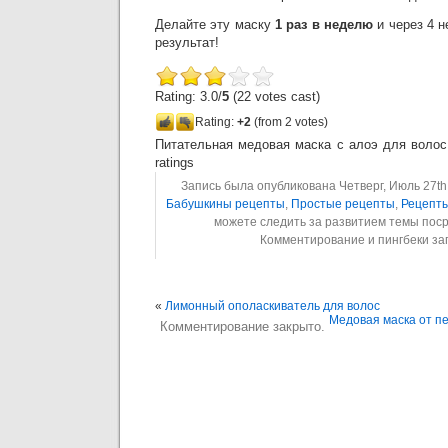
Делайте эту маску
1 раз в неделю
и через 4 
результат!
Rating: 3.0/
5
(22 votes cast)
Rating:
+2
(from 2 votes)
Питательная медовая маска с алоэ для волос
ratings
Запись была опубликована Четверг, Июль 27th,
Бабушкины рецепты
,
Простые рецепты
,
Рецепт
можете следить за развитием темы пос
Комментирование и пингбеки з
«
Лимонный ополаскиватель для волос
Медовая маска от п
Комментирование закрыто.