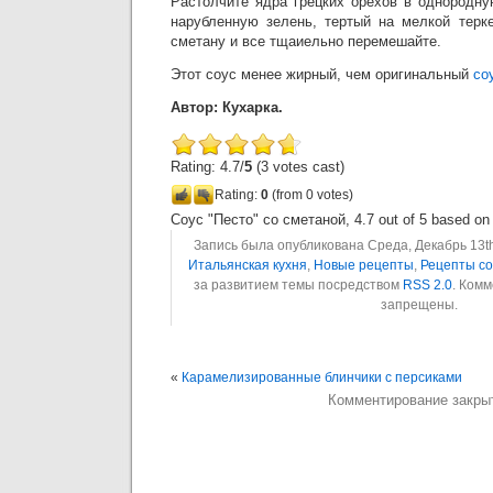
Растолчите ядра грецких орехов в однородну
нарубленную зелень, тертый на мелкой терк
сметану и все тщаиельно перемешайте.
Этот соус менее жирный, чем оригинальный
со
Автор: Кухарка.
Rating: 4.7/
5
(3 votes cast)
Rating:
0
(from 0 votes)
Соус "Песто" со сметаной
,
4.7
out of
5
based o
Запись была опубликована Среда, Декабрь 13th,
Итальянская кухня
,
Новые рецепты
,
Рецепты со
за развитием темы посредством
RSS 2.0
. Комм
запрещены.
«
Карамелизированные блинчики с персиками
Комментирование закры