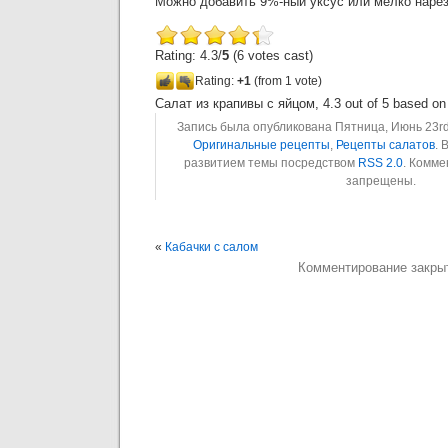
Можно добавить 9%-ный уксус или мелко наре
Rating: 4.3/
5
(6 votes cast)
Rating:
+1
(from 1 vote)
Салат из крапивы с яйцом
,
4.3
out of
5
based o
Запись была опубликована Пятница, Июнь 23rd,
Оригинальные рецепты
,
Рецепты салатов
. 
развитием темы посредством
RSS 2.0
. Комме
запрещены.
«
Кабачки с салом
Комментирование закры