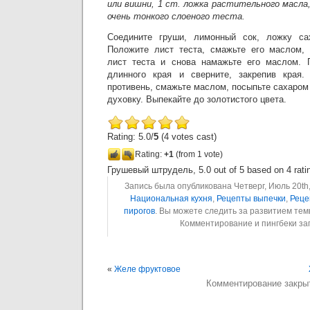
или вишни, 1 ст. ложка растительного масла
очень тонкого слоеного теста.
Соедините груши, лимонный сок, ложку са
Положите лист теста, смажьте его маслом, 
лист теста и снова намажьте его маслом. 
длинного края и сверните, закрепив края
противень, смажьте маслом, посыпьте сахаром 
духовку. Выпекайте до золотистого цвета.
Rating: 5.0/
5
(4 votes cast)
Rating:
+1
(from 1 vote)
Грушевый штрудель
,
5.0
out of
5
based on
4
rati
Запись была опубликована Четверг, Июль 20th,
Национальная кухня
,
Рецепты выпечки
,
Реце
пирогов
. Вы можете следить за развитием те
Комментирование и пингбеки з
«
Желе фруктовое
Комментирование закры