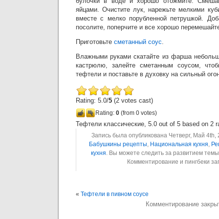
булочки в воде и хорошо отожмите. Смеша
яйцами. Очистите лук, нарежьте мелкими куб
вместе с мелко порубленной петрушкой. Доб
посолите, поперчите и все хорошо перемешайт
Приготовьте
сметанный соус
.
Влажными руками скатайте из фарша небольш
кастрюлю, залейте сметанным соусом, что
тефтели и поставьте в духовку на сильный огон
Rating: 5.0/
5
(2 votes cast)
Rating:
0
(from 0 votes)
Тефтели классические
,
5.0
out of
5
based on
2
r
Запись была опубликована Четверг, Май 4th, 
Бабушкины рецепты
,
Национальная кухня
,
Ре
кухня
. Вы можете следить за развитием тем
Комментирование и пингбеки з
«
Тефтели в пивном соусе
Комментирование закры