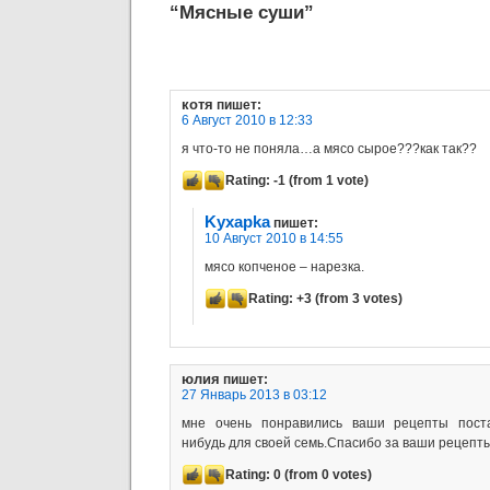
“Мясные суши”
котя
пишет:
6 Август 2010 в 12:33
я что-то не поняла…а мясо сырое???как так??
Rating:
-1
(from 1 vote)
Kyxapka
пишет:
10 Август 2010 в 14:55
мясо копченое – нарезка.
Rating:
+3
(from 3 votes)
юлия
пишет:
27 Январь 2013 в 03:12
мне очень понравились ваши рецепты поста
нибудь для своей семь.Спасибо за ваши рецепт
Rating:
0
(from 0 votes)