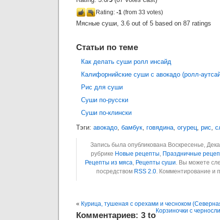
Rating:
-1
(from 33 votes)
Мясные суши
,
3.6
out of
5
based on
87
ratings
Статьи по теме
Как делать суши ролл инсайд
Калифорнийские суши с авокадо (ролл-аутса
Рис для суши
Суши по-русски
Суши по-клински
Тэги:
авокадо
,
бамбук
,
говядина
,
огурец
,
рис
,
с
Запись была опубликована Воскресенье, Декаб
рубрике
Новые рецепты
,
Праздничные реце
Рецепты из мяса
,
Рецепты суши
. Вы можете сл
посредством
RSS 2.0
. Комментирование и 
«
Курица, тушеная с орехами и чесноком (Северна
Корзиночки с черносл
Комментариев: 3 to