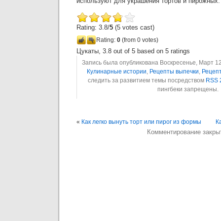
используют для украшения тортов и пирожных.
Rating: 3.8/
5
(5 votes cast)
Rating:
0
(from 0 votes)
Цукаты
,
3.8
out of
5
based on
5
ratings
Запись была опубликована Воскресенье, Март 12t
Кулинарные истории
,
Рецепты выпечки
,
Рецепт
следить за развитием темы посредством
RSS 
пингбеки запрещены.
«
Как легко вынуть торт или пирог из формы
К
Комментирование закры