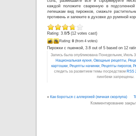
соль, размешайте все и сформируйте неск
каждой положите сваренную в подсоленной
лепешкам вид пирожков, смажьте растительн
противень и запеките в духовке до румяной кор
Rating: 3.8/
5
(12 votes cast)
Rating:
0
(from 4 votes)
Пирожки с пшенкой
,
3.8
out of
5
based on
12
rati
Запись была опубликована Понедельник, Июль 3rd
Национальная кухня
,
Овощные рецепты
,
Рец
картошки
,
Рецепты начинки
,
Рецепты пирогов
,
Р
следить за развитием темы посредством
RSS 
пингбеки запрещены.
«
Как бороться с аллергией (яичная скорлупа)
Т
Комментирование закры