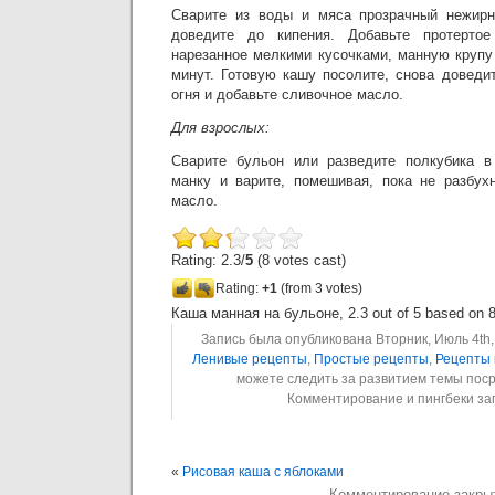
Сварите из воды и мяса прозрачный нежирн
доведите до кипения. Добавьте протерто
нарезанное мелкими кусочками, манную крупу
минут. Готовую кашу посолите, снова доведи
огня и добавьте сливочное масло.
Для взрослых:
Сварите бульон или разведите полкубика в
манку и варите, помешивая, пока не разбух
масло.
Rating: 2.3/
5
(8 votes cast)
Rating:
+1
(from 3 votes)
Каша манная на бульоне
,
2.3
out of
5
based on
Запись была опубликована Вторник, Июль 4th, 
Ленивые рецепты
,
Простые рецепты
,
Рецепты
можете следить за развитием темы пос
Комментирование и пингбеки з
«
Рисовая каша с яблоками
Комментирование закры