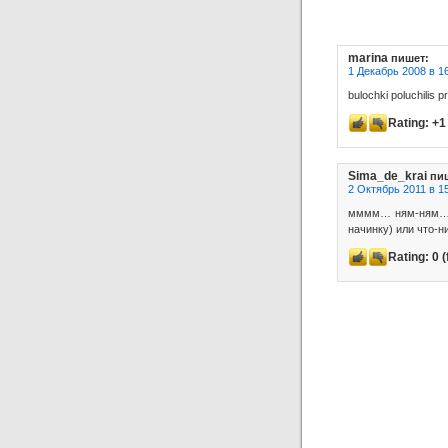
marina
пишет:
1 Декабрь 2008 в 1
bulochki poluchilis 
Rating:
+1
Sima_de_krai
пи
2 Октябрь 2011 в 1
мммм… ням-ням… в
начинку) или что-н
Rating:
0
(