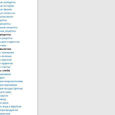
ые анекдоты
ые истории
ые фишки
ые хитрости
ьная кухня
цепты
рецепты
ьные рецепты
ные рецепты
 рецепты
е рецепты
 для студентов
ы каш
 выпечки
 запеканки
 печенья
 пирогов
 пудингов
 тортов
ы хлеба
гарниров
диет
для микроволновки
для пароварки
для посуды Цептер
аготовок
акусок
звёзд
из мяса
з ягод и фруктов
морепродуктов
напитков