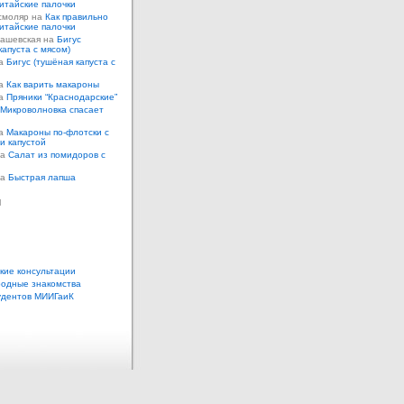
итайские палочки
смоляр на
Как правильно
итайские палочки
Кашевская на
Бигус
капуста с мясом)
на
Бигус (тушёная капуста с
на
Как варить макароны
на
Пряники “Краснодарские”
Микроволновка спасает
на
Макароны по-флотски с
 и капустой
а
Салат из помидоров с
а
Быстрая лапша
ы
кие консультации
одные знакомства
удентов МИИГаиК