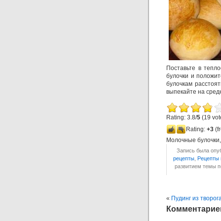
Поставьте в тепло
булочки и положит
булочкам расстоят
выпекайте на средн
Rating: 3.8/
5
(19 vot
Rating:
+3
(f
Молочные булочки
Запись была опуб
рецепты
,
Рецепты 
развитием темы 
«
Пудинг из творог
Комментариев