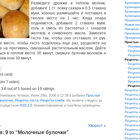
Разведите дрожжи в теплом молоке,
Кулинарн
Кулинарн
добавьте 1 ст. ложку сахара и 0,5 стакана
Кулинарн
муки, хорошо размешайте и поставьте в
Кулинарн
теплое место на 1 час.
Когда опара
Национал
поднимется, добавьте 2 стакана муки,
Новые ре
соль и смесь из растертых с сахаром
Овощные 
желтков и сливочного масла. Замесите
Оригинал
тесто так, чтобы оно отставало от рук.
Празднич
Простые
е место, чтобы тесто поднялось еще раз, разделите на
Ленивы
е на противень, смазанный растительным маслом. Дайте
Рецепты
ься в теплом месте 30 минут, смажьте булочки молоком и
Рецепт
ем огне 30 минут.
Рецепты
Рецепты
Рецепты
Рецепты
es cast)
Рецепты
rom 7 votes)
Рецепты
Рецепт
,
3.8
out of
5
based on
19
ratings
Рецепты 
Рецепты 
ликована Четверг, Июнь 29th, 2006 в 12:38 в рубрике
Простые
Рецепты 
выпечки
,
Рецепты теста
,
Рецепты хлеба
. Вы можете следить за
Рецепты 
посредством
RSS 2.0
. Комментирование и пингбеки запрещены.
Рецепты 
Рецепты з
Рецепты з
Рецепты 
а
Хворост
»
Рецепты 
Рецепты и
: 9 to “Молочные булочки”
Рецепты 
Рецепты 