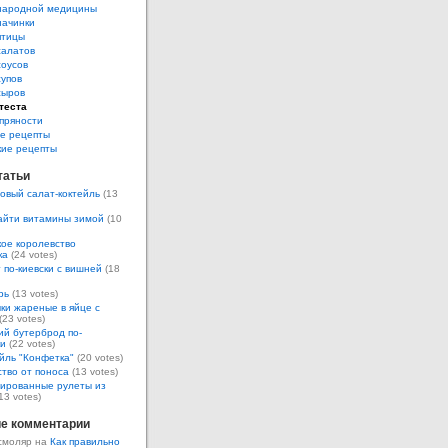
народной медицины
начинки
птицы
салатов
соусов
супов
сыров
теста
пряности
е рецепты
кие рецепты
татьи
овый салат-коктейль
(13
айти витамины зимой
(10
ое королевство
ка
(24 votes)
 по-киевски с вишней
(18
рь
(13 votes)
ки жареные в яйце с
(23 votes)
ий бутерброд по-
ки
(22 votes)
йль "Конфетка"
(20 votes)
тво от поноса
(13 votes)
ированные рулеты из
13 votes)
е комментарии
смоляр на
Как правильно