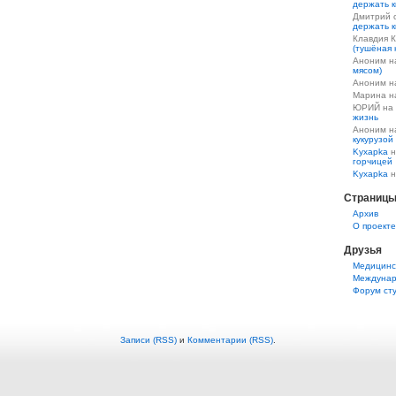
держать к
Дмитрий 
держать к
Клавдия 
(тушёная 
Аноним 
мясом)
Аноним 
Марина 
ЮРИЙ на
жизнь
Аноним 
кукурузой
Kyxapka
н
горчицей
Kyxapka
н
Страниц
Aрхив
О проекте
Друзья
Медицинс
Междунар
Форум ст
Записи (RSS)
и
Комментарии (RSS)
.