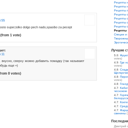
Рецепты 
Рецепты 
Рецепты 
Рецепты 
Рецепты 
6:55
Рецепты 
Рецепты 
prosto super,tolko dolgo pech nado,spasibo za pecept
Рецепты 
Специи и 
(from 1 vote)
Творожны
Эротичес
Лучшие с
шет:
5:11
5.0
:
Фрукт
votes)
кусно, сверху можно добавить помадку (так называют
4.9
:
Где н
ибудь еще =)
votes)
4.8
:
Сладк
Щелкунчи
from 0 votes)
4.8
:
Пирог
votes)
4.8
:
Глазу
4.7
:
Кабач
чесноком
4.7
:
Горяч
белорусс
4.7
:
Кокте
4.7
:
Средс
4.7
:
Фарш
свинины
(
Последни
Дмитрий 