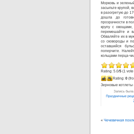
Морковь и зеленый
засыпьте крупой, в
в разогретую до 17
дошла до готовн
прозрачности в по
крупу с овощами,
перемешайте и в
Обваляйте их в му
со сковороды и по
оставшийся буль
поперчите. Налейт
кольцами перца-чи
Rating: 5.0/
5
(1 vote
Rating:
0
(fro
Зерновые котлеты 
Запись была 
Праздничные рец
«
Чечевичная похл