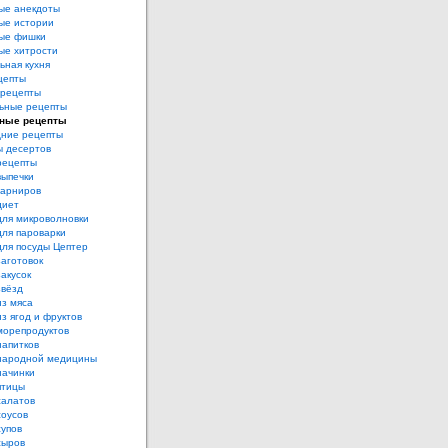
ые анекдоты
ые истории
ые фишки
ые хитрости
ьная кухня
цепты
рецепты
ьные рецепты
ные рецепты
дние рецепты
ы десертов
рецепты
выпечки
гарниров
диет
для микроволновки
для пароварки
для посуды Цептер
аготовок
акусок
звёзд
из мяса
з ягод и фруктов
морепродуктов
напитков
народной медицины
начинки
птицы
салатов
соусов
супов
сыров