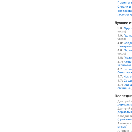
Рецепты 
Специи и 
Творожны
Эротичес
Лучшие с
5.0
:
Фрукт
votes)
4.9
:
Где н
votes)
4.8
:
Сладк
Щелкунчи
4.8
:
Пирог
votes)
4.8
:
Глазу
4.7
:
Кабач
чесноком
4.7
:
Горяч
белорусс
4.7
:
Кокте
4.7
:
Средс
4.7
:
Фарш
свинины
(
Последни
Дмитрий 
держать к
Дмитрий 
держать к
Клавдия 
(тушёная 
Аноним 
мясом)
Аноним 