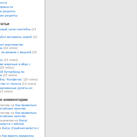
теста
пряности
е рецепты
кие рецепты
татьи
овый салат-коктейль
(13
айти витамины зимой
(10
ое королевство
ка
(24 votes)
 по-киевски с вишней
(18
рь
(13 votes)
ки жареные в яйце с
(23 votes)
ий бутерброд по-
ки
(22 votes)
йль "Конфетка"
(20 votes)
тво от поноса
(13 votes)
ированные рулеты из
13 votes)
е комментарии
смоляр на
Как правильно
итайские палочки
смоляр на
Как правильно
итайские палочки
Кашевская на
Бигус
капуста с мясом)
на
Бигус (тушёная капуста с
на
Как варить макароны