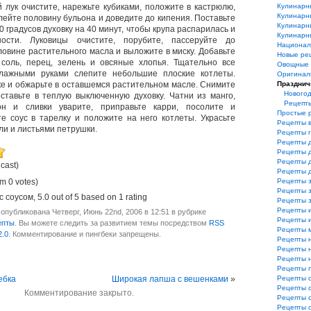
 лук очистите, нарежьте кубиками, положите в кастрюлю,
Кулинарн
Кулинарн
лейте половину бульона и доведите до кипения. Поставьте
Кулинарн
0 градусов духовку на 40 минут, чтобы крупа распарилась и
Кулинарн
ости. Луковицы очистите, порубите, пассеруйте до
Национал
ловине растительного масла и выложите в миску. Добавьте
Новые ре
 соль, перец, зелень и овсяные хлопья. Тщательно все
Овощные 
лажными руками слепите небольшие плоские котлеты.
Оригинал
ке и обжарьте в оставшемся растительном масле. Снимите
Празднич
Нового
ставьте в теплую выключенную духовку. Чатни из манго,
Рецепт
он и сливки уварите, приправьте карри, посолите и
Простые 
е соус в тарелку и положите на него котлеты. Украсьте
Рецепты 
ли и листьями петрушки.
Рецепты 
Рецепты 
Рецепты 
Рецепты 
 cast)
Рецепты 
m 0 votes)
Рецепты з
Рецепты з
с соусом
,
5.0
out of
5
based on
1
rating
Рецепты 
Рецепты 
опубликована Четверг, Июнь 22nd, 2006 в 12:51 в рубрике
Рецепты и
епты
. Вы можете следить за развитием темы посредством
RSS
Рецепты 
2.0
. Комментирование и пингбеки запрещены.
Рецепты 
Рецепты 
Рецепты 
Рецепты 
ебка
Широкая лапша с вешенками
»
Рецепты 
Рецепты 
Комментирование закрыто.
Рецепты 
Рецепты 