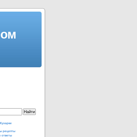
сом
 Кухарки
ы рецепты
и ответы