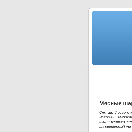
Мясные ша
Состав:
6 вареных
молотый мускатн
измельченного зе
раскрошенный мяки