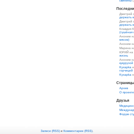
свинины
(
Последни
Дмитрий 
держать к
Дмитрий 
держать к
Клавдия 
(тушёная 
Аноним 
мясом)
Аноним 
Марина 
ЮРИЙ на
жизнь
Аноним 
кукурузой
Kyxapka
н
горчицей
Kyxapka
н
Страниц
Aрхив
О проекте
Друзья
Медицинс
Междунар
Форум ст
Записи (RSS)
и
Комментарии (RSS)
.