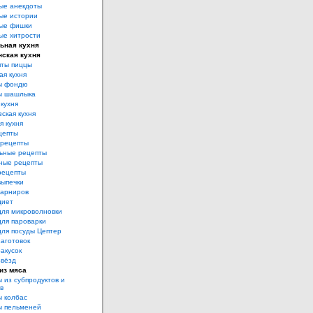
ые анекдоты
ые истории
ые фишки
ые хитрости
ьная кухня
нская кухня
ты пиццы
ая кухня
ы фондю
ы шашлыка
 кухня
ская кухня
я кухня
цепты
рецепты
ьные рецепты
ные рецепты
рецепты
выпечки
гарниров
диет
для микроволновки
для пароварки
для посуды Цептер
аготовок
акусок
звёзд
из мяса
 из субпродуктов и
в
 колбас
ы пельменей