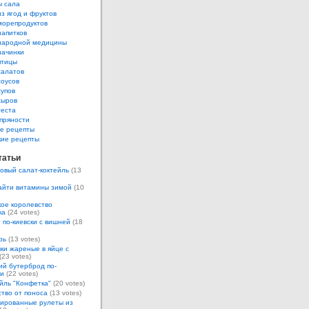
ы сала
з ягод и фруктов
морепродуктов
напитков
народной медицины
начинки
птицы
салатов
соусов
супов
сыров
теста
пряности
е рецепты
кие рецепты
татьи
овый салат-коктейль
(13
айти витамины зимой
(10
ое королевство
ка
(24 votes)
 по-киевски с вишней
(18
рь
(13 votes)
ки жареные в яйце с
(23 votes)
ий бутерброд по-
ки
(22 votes)
йль "Конфетка"
(20 votes)
тво от поноса
(13 votes)
ированные рулеты из