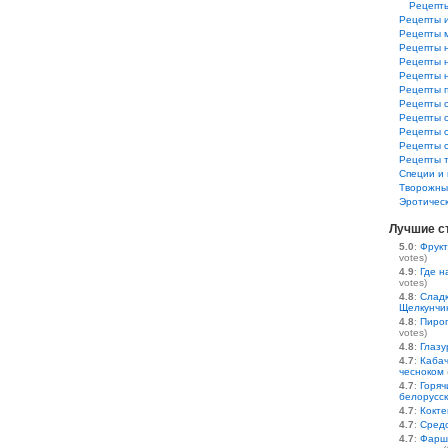
Рецепт
Рецепты и
Рецепты 
Рецепты 
Рецепты 
Рецепты 
Рецепты 
Рецепты 
Рецепты 
Рецепты 
Рецепты 
Рецепты 
Специи и 
Творожны
Эротичес
Лучшие с
5.0
:
Фрукт
votes)
4.9
:
Где н
votes)
4.8
:
Сладк
Щелкунчи
4.8
:
Пирог
votes)
4.8
:
Глазу
4.7
:
Кабач
чесноком
4.7
:
Горяч
белорусс
4.7
:
Кокте
4.7
:
Средс
4.7
:
Фарш