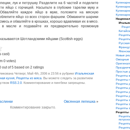
еции, лук и петрушку. Разделите на 6 частей и поделите
Кулинарн
Кулинарн
те яйцо с горчицей. Насыпьте в глубокие тарелки муку и
Кулинарн
 Обваляйте каждое яйцо в муке, положите на мясную
Кулинарн
облепите яйцо со всех сторон фаршем. Обмакните шарики
Национал
смесь и обваляйте в крошках, хорошо вдавливая их в мясо.
Италья
 в масле и подавайте их предварительно промокнув
Рецеп
Китайск
Рецепт
называются Шотландскими яйцами (Scottish eggs)
Рецепт
Русская
Француз
Японска
s cast)
Новые ре
Овощные 
m 0 votes)
Оригинал
0
out of
5
based on
2
ratings
Празднич
Простые 
икована Четверг, Май 4th, 2006 в 23:56 в рубрике
Итальянская
Рецепты 
ная кухня
,
Рецепты из мяса
. Вы можете следить за развитием
Рецепты 
дством
RSS 2.0
. Комментирование и пингбеки запрещены.
Рецепты 
Рецепты 
Рецепты 
Рецепты 
Рецепты з
аслинки
Овсянная лепешка
»
Рецепты з
Комментирование закрыто.
Рецепты 
Рецепты 
Рецепты
потрохо
Рецепты
Рецепт