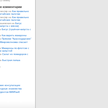
13 votes)
е комментарии
смоляр на
Как правильно
итайские палочки
смоляр на
Как правильно
итайские палочки
Кашевская на
Бигус
капуста с мясом)
на
Бигус (тушёная капуста с
на
Как варить макароны
на
Пряники “Краснодарские”
Микроволновка спасает
на
Макароны по-флотски с
 и капустой
а
Салат из помидоров с
а
Быстрая лапша
ы
кие консультации
одные знакомства
удентов МИИГаиК