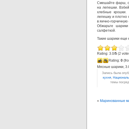
Смешайте фарш, сп
на лепешки. Взбей
хлебные крошки.
лепешку и плотно 
в яично-горчичную 
Обжарьте шарики
салфеткой.
Такие шарики еще 
Rating: 3.0/
5
(2 vote
Rating:
0
(fro
Мясные шарики
,
3.
Запись была опубл
кухня
,
Националь
темы посре
«
Маринованные м