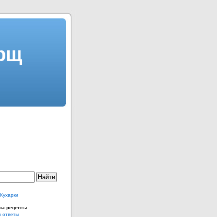
рщ
 Кухарки
ны рецепты
и ответы