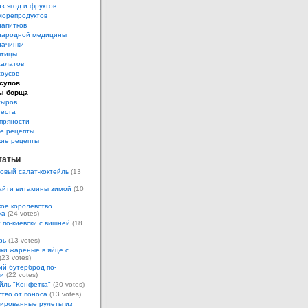
з ягод и фруктов
морепродуктов
напитков
народной медицины
начинки
птицы
салатов
соусов
супов
ы борща
сыров
теста
пряности
е рецепты
кие рецепты
татьи
овый салат-коктейль
(13
айти витамины зимой
(10
ое королевство
ка
(24 votes)
 по-киевски с вишней
(18
рь
(13 votes)
ки жареные в яйце с
(23 votes)
ий бутерброд по-
ки
(22 votes)
йль "Конфетка"
(20 votes)
тво от поноса
(13 votes)
ированные рулеты из