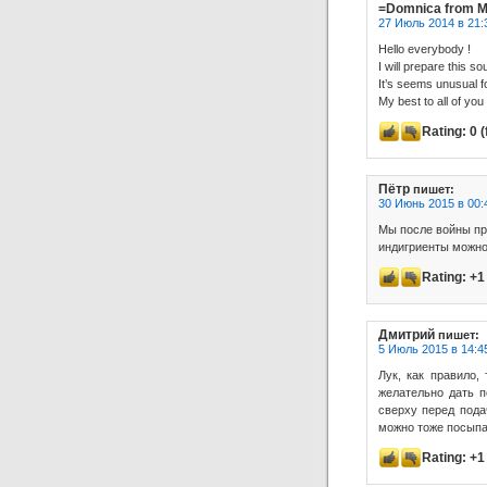
=Domnica from M
27 Июль 2014 в 21:
Hello everybody !
I will prepare this so
It’s seems unusual fo
My best to all of you 
Rating:
0
(
Пётр
пишет:
30 Июнь 2015 в 00:
Мы после войны пр
индигриенты можно
Rating:
+1
Дмитрий
пишет:
5 Июль 2015 в 14:4
Лук, как правило,
желательно дать п
сверху перед пода
можно тоже посыпа
Rating:
+1