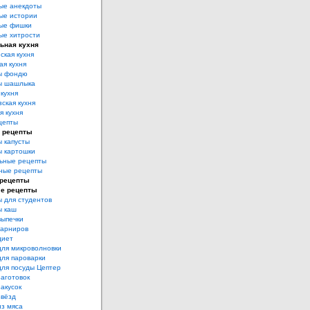
ые анекдоты
ые истории
ые фишки
ые хитрости
ьная кухня
ская кухня
ая кухня
ы фондю
ы шашлыка
 кухня
ская кухня
я кухня
цепты
 рецепты
 капусты
ы картошки
ьные рецепты
ные рецепты
 рецепты
е рецепты
 для студентов
ы каш
выпечки
гарниров
диет
для микроволновки
для пароварки
для посуды Цептер
аготовок
акусок
звёзд
из мяса