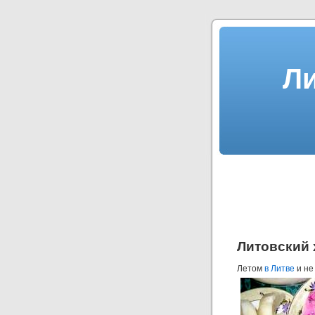
Л
Литовский
Летом
в Литве
и не