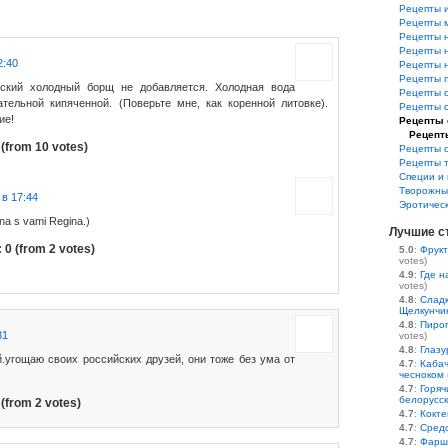
Рецепты и
Рецепты 
Рецепты 
Рецепты 
2:40
Рецепты 
Рецепты 
ский холодный борщ не добавляется. Холодная вода
Рецепты 
тельной кипяченной. (Поверьте мне, как коренной литовке).
Рецепты 
ие!
Рецепты 
Рецепт
(from 10 votes)
Рецепты 
Рецепты 
Специи и 
Творожны
 в 17:44
Эротичес
sna s vami Regina.)
Лучшие с
:
0
(from 2 votes)
5.0
:
Фрукт
votes)
4.9
:
Где н
votes)
4.8
:
Сладк
Щелкунчи
4.8
:
Пирог
31
votes)
4.8
:
Глазу
.угощаю своих российских друзей, они тоже без ума от
4.7
:
Кабач
чесноком
4.7
:
Горяч
белорусс
(from 2 votes)
4.7
:
Кокте
4.7
:
Средс
4.7
:
Фарш