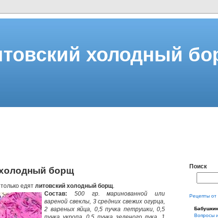
итовский холодный бо
Поиск
 холодный борщ
 только едят
литовский холодный борщ
.
Состав:
500 гр. маринованной или
Рецепты от
вареной свеклы, 3 средних свежих огурца,
2 вареных яйца, 0,5 пучка петрушки, 0,5
Бабушки
Вопросы 
пучка укропа, 0,5 пучка зеленого лука, 1