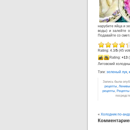
нарубите яйца и зе
воды) и залейте 
Подавайте со смет
Rating: 4.3/
5
(45 vot
Rating:
+13
(
Литовский холодн
Тэги:
зеленый лук
,
Запись была опубл
рецепты
,
Ленивы
рецепты
,
Рецепты
посредс
«
Холодник по-анд
Комментариев