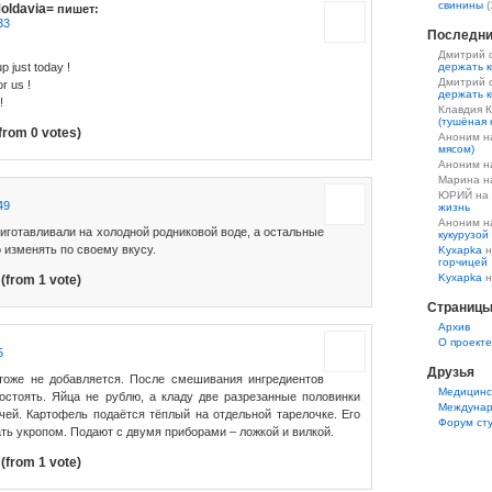
свинины
(
oldavia=
пишет:
33
Последни
Дмитрий 
up just today !
держать к
Дмитрий 
r us !
держать к
!
Клавдия 
(тушёная 
from 0 votes)
Аноним 
мясом)
Аноним 
Марина 
ЮРИЙ на
49
жизнь
Аноним 
иготавливали на холодной родниковой воде, а остальные
кукурузой
 изменять по своему вкусу.
Kyxapka
н
горчицей
Kyxapka
н
(from 1 vote)
Страниц
Aрхив
О проекте
5
Друзья
 тоже не добавляется. После смешивания ингредиентов
Медицинс
остоять. Яйца не рублю, а кладу две разрезанные половинки
Междунар
чей. Картофель подаётся тёплый на отдельной тарелочке. Его
Форум ст
ть укропом. Подают с двумя приборами – ложкой и вилкой.
(from 1 vote)