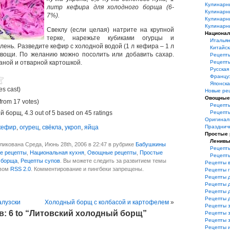
Кулинарн
литр кефира для холодного борща (6-
Кулинарн
7%).
Кулинарн
Кулинарн
Свеклу (если целая) натрите на крупной
Национал
терке, нарежьте кубиками огурцы и
Итальян
лень. Разведите кефир с холодной водой (1 л кефира – 1 л
Китайск
овощи. По желанию можно посолить или добавить сахар.
Рецепт
аной и отварной картошкой.
Рецепт
Русская
Француз
Японска
es cast)
Новые ре
Овощные
from 17 votes)
Рецепты
ый борщ
,
4.3
out of
5
based on
45
ratings
Рецепт
Оригинал
кефир
,
огурец
,
свёкла
,
укроп
,
яйца
Празднич
Простые
Ленивы
икована Среда, Июнь 28th, 2006 в 22:47 в рубрике
Бабушкины
Рецепты
е рецепты
,
Национальная кухня
,
Овощные рецепты
,
Простые
Рецепт
 борща
,
Рецепты супов
. Вы можете следить за развитием темы
Рецепты 
твом
RSS 2.0
. Комментирование и пингбеки запрещены.
Рецепты 
Рецепты 
Рецепты 
Рецепты 
Рецепты 
алузски
Холодный борщ с колбасой и картофелем
»
Рецепты з
: 6 to “Литовский холодный борщ”
Рецепты з
Рецепты 
Рецепты 