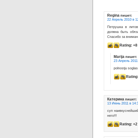
Regina
пишет:
22 Апрель 2010 в 1
Петрушка в литов
должна быть обяза
Спасибо за вниман
Rating:
+8
Marija
пишет:
23 Апрель 2011
polnostju sogla
Rating
Катерина
пишет:
13 Июнь 2011 в 14:
суп наивкуснейший
него!!!
Rating:
+2