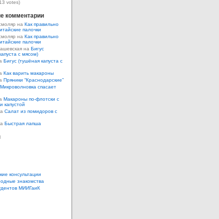
13 votes)
е комментарии
смоляр на
Как правильно
итайские палочки
смоляр на
Как правильно
итайские палочки
Кашевская на
Бигус
капуста с мясом)
на
Бигус (тушёная капуста с
на
Как варить макароны
на
Пряники “Краснодарские”
Микроволновка спасает
на
Макароны по-флотски с
 и капустой
а
Салат из помидоров с
а
Быстрая лапша
ы
кие консультации
одные знакомства
удентов МИИГаиК