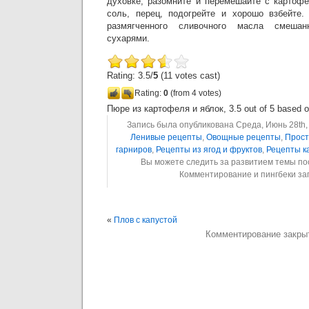
духовке, разомните и перемешайте с картофе
соль, перец, подогрейте и хорошо взбейте.
размягченного сливочного масла смешан
сухарями.
Rating: 3.5/
5
(11 votes cast)
Rating:
0
(from 4 votes)
Пюре из картофеля и яблок
,
3.5
out of
5
based 
Запись была опубликована Среда, Июнь 28th, 
Ленивые рецепты
,
Овощные рецепты
,
Прост
гарниров
,
Рецепты из ягод и фруктов
,
Рецепты к
Вы можете следить за развитием темы п
Комментирование и пингбеки з
«
Плов с капустой
Комментирование закры