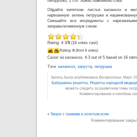
петрушки, 2 ст. ложки лимонного сока.
Обдайте кипятком листья каланхоэ и мел
нарезанную зелень петрушки и нашинкованну
Смешайте все ингридиенты с нарезанным
заправьтелимоннум соком.
Rating: 4.3/
5
(16 votes cast)
Rating:
0
(from 6 votes)
Салат из каланхоэ
,
4.3
out of
5
based on
16
rati
Тэги:
каланхоэ
,
капуста
,
петрушка
Запись была опубликована Воскресенье, Март 25t
Бабушкины рецепты
,
Рецепты народной медиц
можете следить за развитием темы пос
Комментирование и пингбеки з
«
Творог с травами и золотым усом
Комментирование закры