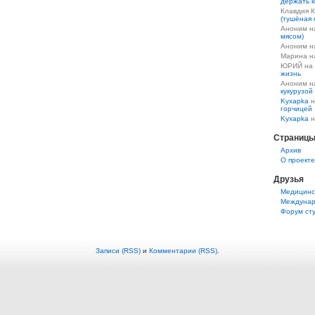
держать к
Клавдия 
(тушёная 
Аноним 
мясом)
Аноним 
Марина 
ЮРИЙ на
жизнь
Аноним 
кукурузой
Kyxapka
н
горчицей
Kyxapka
н
Страниц
Aрхив
О проекте
Друзья
Медицинс
Междунар
Форум ст
Записи (RSS)
и
Комментарии (RSS)
.