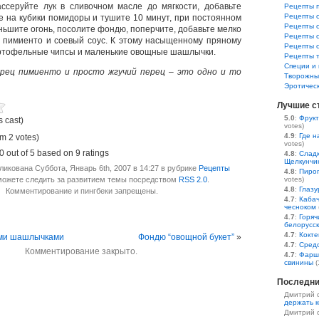
серуйте лук в сливочном масле до мягкости, добавьте
Рецепты 
Рецепты 
е на кубики помидоры и тушите 10 минут, при постоянном
Рецепты 
ьшите огонь, посолите фондю, поперчите, добавьте мелко
Рецепты 
 пимиенто и соевый соус. К этому насыщенному пряному
Рецепты 
ртофельные чипсы и маленькие овощные шашлычки.
Рецепты 
Специи и 
рец пимиенто и просто жгучий перец – это одно и то
Творожны
Эротичес
Лучшие с
5.0
:
Фрукт
s cast)
votes)
4.9
:
Где н
m 2 votes)
votes)
.0
out of
5
based on
9
ratings
4.8
:
Сладк
Щелкунчи
икована Суббота, Январь 6th, 2007 в 14:27 в рубрике
Рецепты
4.8
:
Пирог
можете следить за развитием темы посредством
RSS 2.0
.
votes)
4.8
:
Глазу
Комментирование и пингбеки запрещены.
4.7
:
Кабач
чесноком
4.7
:
Горяч
белорусс
4.7
:
Кокте
ми шашлычками
Фондю “овощной букет”
»
4.7
:
Средс
Комментирование закрыто.
4.7
:
Фарш
свинины
(
Последни
Дмитрий 
держать к
Дмитрий 