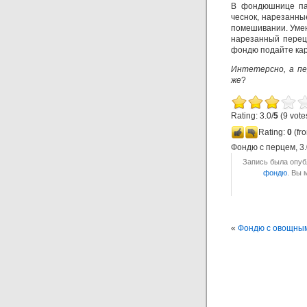
В фондюшнице пас
чеснок, нарезанны
помешивании. Умен
нарезанный перец
фондю подайте ка
Интетерсно, а пе
же
?
Rating: 3.0/
5
(9 vote
Rating:
0
(fro
Фондю с перцем
,
3
Запись была опубл
фондю
. Вы 
«
Фондю с овощны