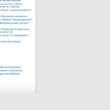
итайские палочки
Кашевская на
Бигус
капуста с мясом)
на
Бигус (тушёная капуста с
на
Как варить макароны
на
Пряники “Краснодарские”
Микроволновка спасает
на
Макароны по-флотски с
 и капустой
а
Салат из помидоров с
а
Быстрая лапша
ы
кие консультации
одные знакомства
удентов МИИГаиК