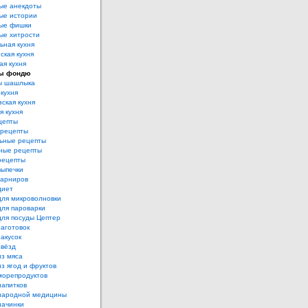
ые анекдоты
ые истории
ые фишки
ые хитрости
ьная кухня
ская кухня
ая кухня
ы фондю
ы шашлыка
 кухня
ская кухня
я кухня
цепты
рецепты
ьные рецепты
ные рецепты
рецепты
выпечки
гарниров
диет
для микроволновки
для пароварки
для посуды Цептер
аготовок
акусок
звёзд
из мяса
з ягод и фруктов
морепродуктов
напитков
народной медицины
начинки