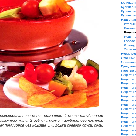
Кулинарн
Кулинарн
Кулинарн
Кулинарн
Национал
Итальян
Китайск
Рецепт
Рецепт
Русская
Француз
Японска
Новые ре
Овощные 
Оригинал
Празднич
Простые 
Рецепты 
Рецепты 
Рецепты 
Рецепты 
Рецепты 
Рецепты 
Рецепты з
Рецепты з
Рецепты 
Рецепты 
онсервированного перца пимиенто, 1 мелко нарубленная
Рецепты и
сливочного мала, 2 зубчика мелко нарубленного чеснока,
Рецепты 
ых помидоров без кожицы, 1 ч. ложка соевого соуса, соль,
Рецепты 
Рецепты 
Рецепты 