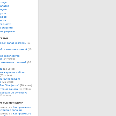
птицы
салатов
соусов
супов
сыров
теста
пряности
е рецепты
кие рецепты
татьи
овый салат-коктейль
(13
айти витамины зимой
(10
ое королевство
ка
(24 votes)
 по-киевски с вишней
(18
рь
(13 votes)
ки жареные в яйце с
(23 votes)
ий бутерброд по-
ки
(22 votes)
йль "Конфетка"
(20 votes)
тво от поноса
(13 votes)
ированные рулеты из
13 votes)
е комментарии
смоляр на
Как правильно
итайские палочки
смоляр на
Как правильно