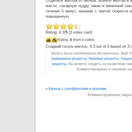
Отделите желтки от белков. Влейте желтки в 
масло, сахарную пудру, какао и ванилный сах
течении 5 минут, начиная с малой скорости 
повышенную.
Rating: 4.3/
5
(3 votes cast)
Rating:
0
(from 0 votes)
Сладкий гоголь-моголь
,
4.3
out of
5
based on
3
r
Запись была опубликована Воскресенье, Май 7th
Бабушкины рецепты
,
Ленивые рецепты
,
Нацио
рецепты
. Вы можете следить за развитием т
Комментирование и пингбеки з
«
Курица с сухофруктами и орехами
Комментирование закры