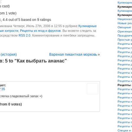
Кулинарн
s cast)
Кулинарн
Кулинарн
rom 1 vote)
Кулинарн
Национал
с
,
4.4
out of
5
based on
9
ratings
Новые ре
кована Четверг, Июль 27th, 2006 в 12:55 в рубрике
Кулинарные
Овощные 
ые хитрости
,
Рецепты из ягод и фруктов
. Вы можете следить за
Оригинал
посредством
RSS 2.0
. Комментирование и пингбеки запрещены.
Празднич
Простые 
Рецепты 
Рецепты 
Рецепты 
 (история)
Вареная пикантная морковь
»
Рецепты 
: 5 to “Как выбрать ананас”
Рецепты 
Рецепты 
Рецепты з
Рецепты з
Рецепты 
Рецепты 
шет:
Рецепты 
7:35
Рецепты 
Рецепты 
слегка сладковатый запах =)
Рецепты 
Рецепты 
from 0 votes)
Рецепты 
Рецепты 
Рецепты 
Рецепты 
Рецепты 
Рецепты 
Специи и 