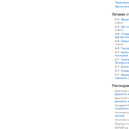
Творожны
Эротичес
Лучшие с
5.0
:
Фрукт
votes)
4.9
:
Где н
votes)
4.8
:
Сладк
Щелкунчи
4.8
:
Пирог
votes)
4.8
:
Глазу
4.7
:
Кабач
чесноком
4.7
:
Горяч
белорусс
4.7
:
Кокте
4.7
:
Средс
4.7
:
Фарш
свинины
(
Последни
Дмитрий 
держать к
Дмитрий 
держать к
Клавдия 
(тушёная 
Аноним 
мясом)
Аноним 
Марина 
ЮРИЙ на