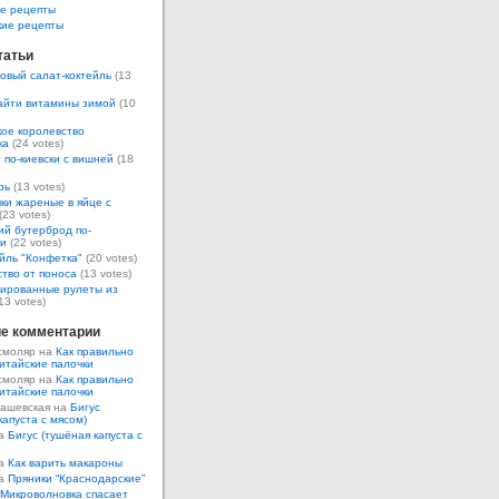
е рецепты
кие рецепты
татьи
овый салат-коктейль
(13
айти витамины зимой
(10
ое королевство
ка
(24 votes)
 по-киевски с вишней
(18
рь
(13 votes)
ки жареные в яйце с
(23 votes)
ий бутерброд по-
ки
(22 votes)
йль "Конфетка"
(20 votes)
тво от поноса
(13 votes)
ированные рулеты из
13 votes)
е комментарии
смоляр на
Как правильно
итайские палочки
смоляр на
Как правильно
итайские палочки
Кашевская на
Бигус
капуста с мясом)
на
Бигус (тушёная капуста с
на
Как варить макароны
на
Пряники “Краснодарские”
Микроволновка спасает