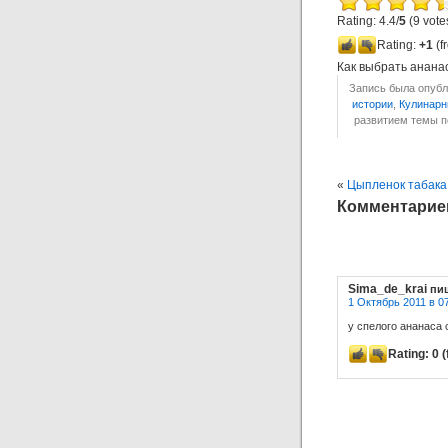
Rating: 4.4/
5
(9 vote
Rating:
+1
(f
Как выбрать анана
Запись была опубли
истории
,
Кулинарн
развитием темы 
«
Цыпленок табака
Комментариев
Sima_de_krai
пи
1 Октябрь 2011 в 0
у спелого ананаса 
Rating:
0
(