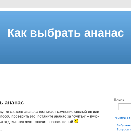
Как выбрать ананас
Поиск
ь ананас
окупке свежего ананаса возникает сомнение спелый он или
способ проверить это: потяните ананас за “султан” – пучок
Рецепты от
тья отделяются легко, значит ананас спелый
.
Бабушкин
Вопросы 