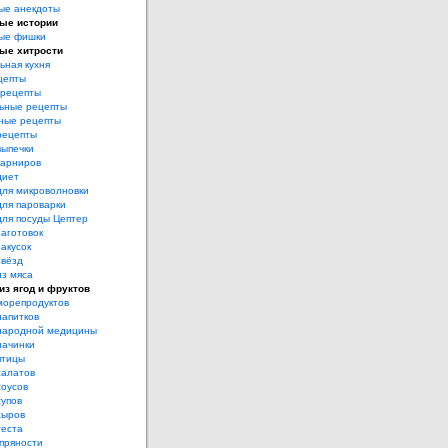
ые анекдоты
ые истории
ые фишки
ые хитрости
ьная кухня
цепты
рецепты
ьные рецепты
ные рецепты
рецепты
выпечки
гарниров
диет
для микроволновки
для пароварки
для посуды Цептер
аготовок
акусок
звёзд
из мяса
из ягод и фруктов
морепродуктов
напитков
народной медицины
начинки
птицы
салатов
соусов
супов
сыров
теста
пряности