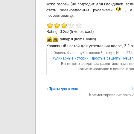
кожу головы (не подходит для блондинок, если
стать зеленовласыми русалками
, а 
посоветовала).
Rating: 3.2/
5
(5 votes cast)
Rating:
0
(from 0 votes)
Крапивный настой для укрепления волос
,
3.2
ou
Запись была опубликована Четверг, Июль 27th,
Кулинарные истории
,
Простые рецепты
,
Рецеп
Вы можете следить за развитием темы п
Комментирование и пингбеки з
«
Травы для волос
Ц
Комментирование закры