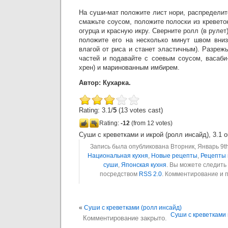
На суши-мат положите лист нори, распределите
смажьте соусом, положите полоски из креветок
огурца и красную икру. Сверните ролл (в руле
положите его на несколько минут швом вниз
влагой от риса и станет эластичным). Разреж
частей и подавайте с соевым соусом, васаби
хрен) и маринованным имбирем.
Автор: Кухарка.
Rating: 3.1/
5
(13 votes cast)
Rating:
-12
(from 12 votes)
Суши с креветками и икрой (ролл инсайд)
,
3.1
o
Запись была опубликована Вторник, Январь 9th,
Национальная кухня
,
Новые рецепты
,
Рецепты 
суши
,
Японская кухня
. Вы можете следить
посредством
RSS 2.0
. Комментирование и 
«
Суши с креветками (ролл инсайд)
Суши с креветками 
Комментирование закрыто.