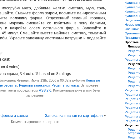
Кулинарн
Кулинарн
мясорубку мясо, добавьте желтки, сметану, муку, соль,
Кулинарн
мешайте. Смажьте форму жиром, посыпьте панировочными
Кулинарн
жите половину фарша. Отцеженный зеленый горошек,
Национал
ьоне морковь смешайте со взбитыми в пену белками,
Новые ре
у и накройте слоем остального фарша. Запекайте в
Овощные 
е 45 минут. Смешайте вместе майонез, сметану, томатный
Оригинал
рибы. Украсьте запеканку листиками петрушки и подавайте
Празднич
Простые
Ленивы
Рецепты
Рецепт
s cast)
Рецепты 
Рецепт
rom 4 votes)
Рецепты
Рецепты
с овощами
,
3.4
out of
5
based on
8
ratings
Рецепты
ликована Четверг, Июль 13th, 2006 в 00:32 в рубрике
Ленивые
Рецепты
ые рецепты
,
Рецепты запеканки
,
Рецепты из мяса
. Вы можете
Рецепт
итием темы посредством
RSS 2.0
. Комментирование и пингбеки
Рецепты 
Рецепты 
запрещены.
Рецепты 
Рецепты 
Рецепты 
Рецепты з
тофелем и салом
Запеканка пивная из картофеля
»
Рецепты з
Рецепты 
Комментирование закрыто.
Рецепты 
Рецепты
потрохо
Рецепты