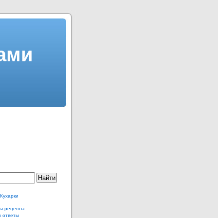
щами
 Кухарки
ы рецепты
и ответы