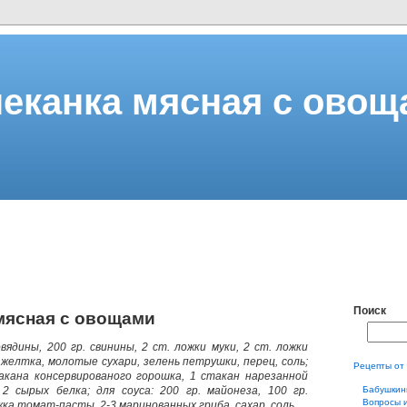
еканка мясная с ово
Поиск
мясная с овощами
овядины, 200 гр. свинины, 2 ст. ложки муки, 2 ст. ложки
желтка, молотые сухари, зелень петрушки, перец, соль;
Рецепты от
такана консервированого горошка, 1 стакан нарезанной
 2 сырых белка; для соуса: 200 гр. майонеза, 100 гр.
Бабушкин
Вопросы 
жка томат-пасты, 2-3 маринованных гриба, сахар, соль.