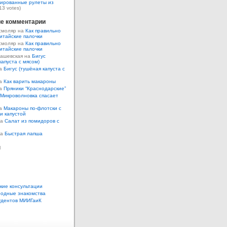
ированные рулеты из
13 votes)
е комментарии
смоляр на
Как правильно
итайские палочки
смоляр на
Как правильно
итайские палочки
Кашевская на
Бигус
капуста с мясом)
на
Бигус (тушёная капуста с
на
Как варить макароны
на
Пряники “Краснодарские”
Микроволновка спасает
на
Макароны по-флотски с
 и капустой
а
Салат из помидоров с
а
Быстрая лапша
ы
кие консультации
одные знакомства
удентов МИИГаиК