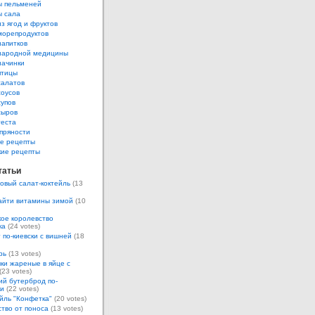
ы пельменей
ы сала
з ягод и фруктов
морепродуктов
напитков
народной медицины
начинки
птицы
салатов
соусов
супов
сыров
теста
пряности
е рецепты
кие рецепты
татьи
овый салат-коктейль
(13
айти витамины зимой
(10
ое королевство
ка
(24 votes)
 по-киевски с вишней
(18
рь
(13 votes)
ки жареные в яйце с
(23 votes)
ий бутерброд по-
ки
(22 votes)
йль "Конфетка"
(20 votes)
тво от поноса
(13 votes)