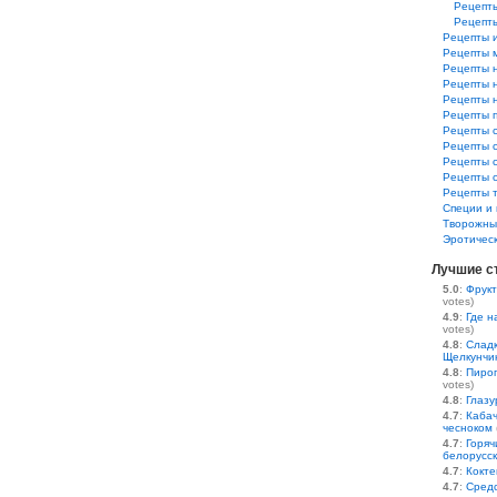
Рецепт
Рецепт
Рецепты и
Рецепты 
Рецепты 
Рецепты 
Рецепты 
Рецепты 
Рецепты 
Рецепты 
Рецепты 
Рецепты 
Рецепты 
Специи и 
Творожны
Эротичес
Лучшие с
5.0
:
Фрукт
votes)
4.9
:
Где н
votes)
4.8
:
Сладк
Щелкунчи
4.8
:
Пирог
votes)
4.8
:
Глазу
4.7
:
Кабач
чесноком
4.7
:
Горяч
белорусс
4.7
:
Кокте
4.7
:
Средс