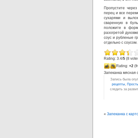
Пропустите через 
перец и все пере
сухарями и выло
сваренную в бул
положите в форм
разогретой духовк
соус и рубленые г
отдельно с соусом.
Rating: 3.4/
5
(8 vote
Rating:
+2
(f
Запеканка мясная 
Запись была опуб
рецепты
,
Прост
следить за разв
«
Запеканка с кар