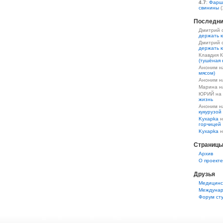
4.7
:
Фарш
свинины
(
Последни
Дмитрий 
держать к
Дмитрий 
держать к
Клавдия 
(тушёная 
Аноним 
мясом)
Аноним 
Марина 
ЮРИЙ на
жизнь
Аноним 
кукурузой
Kyxapka
н
горчицей
Kyxapka
н
Страниц
Aрхив
О проекте
Друзья
Медицинс
Междунар
Форум ст