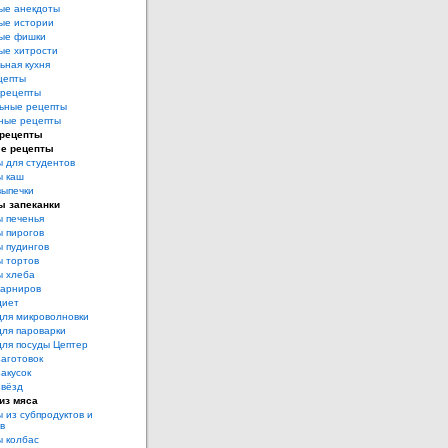
ые анекдоты
ые истории
ые фишки
ые хитрости
ьная кухня
цепты
рецепты
ьные рецепты
ные рецепты
 рецепты
е рецепты
 для студентов
ы каш
выпечки
ы запеканки
 печенья
 пирогов
 пудингов
 тортов
ы хлеба
гарниров
диет
для микроволновки
для пароварки
для посуды Цептер
аготовок
акусок
звёзд
из мяса
 из субпродуктов и
в
 колбас