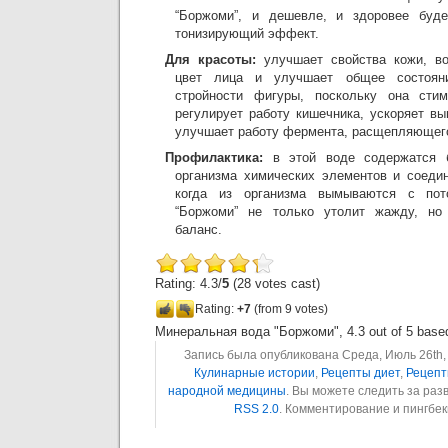
“Боржоми”, и дешевле, и здоровее буд
тонизирующий эффект.
Для красоты:
улучшает свойства кожи, в
цвет лица и улучшает общее состояни
стройности фигуры, поскольку она сти
регулирует работу кишечника, ускоряет в
улучшает работу фермента, расщепляющег
Профилактика:
в этой воде содержатся 
организма химических элементов и соеди
когда из организма вымываются с по
“Боржоми” не только утолит жажду, но
баланс.
Rating: 4.3/
5
(28 votes cast)
Rating:
+7
(from 9 votes)
Минеральная вода "Боржоми"
,
4.3
out of
5
base
Запись была опубликована Среда, Июль 26th, 
Кулинарные истории
,
Рецепты диет
,
Рецепт
народной медицины
. Вы можете следить за ра
RSS 2.0
. Комментирование и пингбе