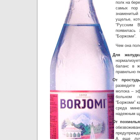
полк на бер
самых пор
знамениты
ущелье, кот
“Русским 
появилась 
“Боржоми”.
Чем она пол
Для желудка
нормализу
баланс в ж
правильно п
От простуд
разведите 
молока – э
больном 
“Боржоми” к
среда мине
надежным щи
От похмелья
обезвожи
предупрежд
А еще луч