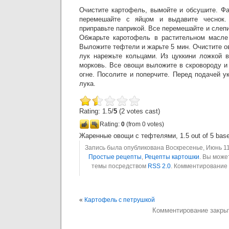
Очистите картофель, вымойте и обсушите. Ф
перемешайте с яйцом и выдавите чеснок. 
приправьте паприкой. Все перемешайте и слеп
Обжарьте каротофель в растительном масле 
Выложите тефтели и жарьте 5 мин. Очистите 
лук нарежьте кольцами. Из цуккини ложкой 
морковь. Все овощи выложите в скровороду и
огне. Посолите и поперчите. Перед подачей у
лука.
Rating: 1.5/
5
(2 votes cast)
Rating:
0
(from 0 votes)
Жаренные овощи с тефтелями
,
1.5
out of
5
bas
Запись была опубликована Воскресенье, Июнь 11t
Простые рецепты
,
Рецепты картошки
. Вы може
темы посредством
RSS 2.0
. Комментирование
«
Картофель с петрушкой
Комментирование закры