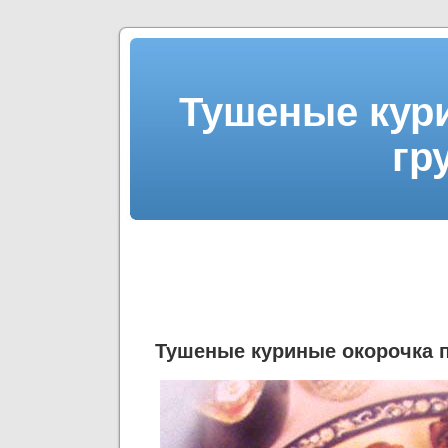
Тушеные кури
гр
Тушеные куриные окорочка п