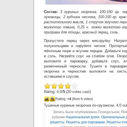
Состав:
3 куриных окорочка, 100-150 гр. че
луковицы, 2 зубчика чеснока, 100-150 гр. кра
растительного масла, 1 стручок жгучего перца
молотого тмина, 0,25 ч. ложки молотого ко
приправа для птицы, красный перец, соль.
Пропустите перец через мясорубку. Натрит
полукольцами и нарубите чеснок. Протерт
яблочным пюре и жгучим перцем. Добавьте кор
и соль. Нагрейте соус на слабом огне. Окор
выложите в пароварку, добавьте соус, в
размоченный черносли. Тушите в пароварк
окорочка и чернослив выложите на лист
оставшимся соусом.
Rating: 4.0/
5
(20 votes cast)
Rating:
+4
(from 6 votes)
Тушеные куриные окорочка по-грузински
,
4.0
ou
Запись была опубликована Понедельник, Январ
рубрике
Национальная кухня
,
Оригинальные 
рецепты
,
Рецепты для пароварки
,
Рецепты пт