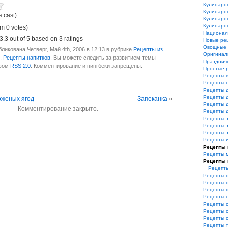
Кулинарн
Кулинарн
s cast)
Кулинарн
Кулинарн
m 0 votes)
Национал
3.3
out of
5
based on
3
ratings
Новые ре
Овощные 
ликована Четверг, Май 4th, 2006 в 12:13 в рубрике
Рецепты из
Оригинал
,
Рецепты напитков
. Вы можете следить за развитием темы
Празднич
твом
RSS 2.0
. Комментирование и пингбеки запрещены.
Простые 
Рецепты 
Рецепты 
Рецепты 
Рецепты 
оженых ягод
Запеканка
»
Рецепты 
Комментирование закрыто.
Рецепты 
Рецепты з
Рецепты з
Рецепты 
Рецепты 
Рецепты 
Рецепты 
Рецепты 
Рецепты
Рецепты 
Рецепты 
Рецепты 
Рецепты 
Рецепты 
Рецепты 
Рецепты 
Рецепты 