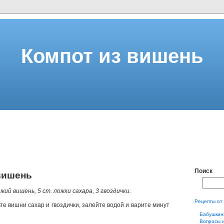
Компот из вишень
Поиск
вишень
ежий вишень, 5 ст. ложки сахара, 3 гвоздички.
Рецепты от
е вишни сахар и гвоздички, залейте водой и варите минут
Бабушкин
Вопросы 