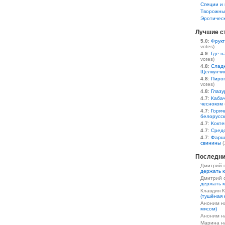
Специи и 
Творожны
Эротичес
Лучшие с
5.0
:
Фрукт
votes)
4.9
:
Где н
votes)
4.8
:
Сладк
Щелкунчи
4.8
:
Пирог
votes)
4.8
:
Глазу
4.7
:
Кабач
чесноком
4.7
:
Горяч
белорусс
4.7
:
Кокте
4.7
:
Средс
4.7
:
Фарш
свинины
(
Последни
Дмитрий 
держать к
Дмитрий 
держать к
Клавдия 
(тушёная 
Аноним 
мясом)
Аноним 
Марина 