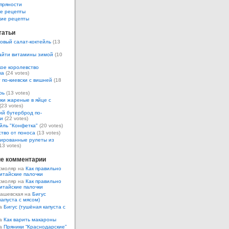
пряности
е рецепты
кие рецепты
татьи
овый салат-коктейль
(13
айти витамины зимой
(10
ое королевство
ка
(24 votes)
 по-киевски с вишней
(18
рь
(13 votes)
ки жареные в яйце с
(23 votes)
ий бутерброд по-
ки
(22 votes)
йль "Конфетка"
(20 votes)
тво от поноса
(13 votes)
ированные рулеты из
13 votes)
е комментарии
смоляр на
Как правильно
итайские палочки
смоляр на
Как правильно
итайские палочки
Кашевская на
Бигус
капуста с мясом)
на
Бигус (тушёная капуста с
на
Как варить макароны
на
Пряники “Краснодарские”