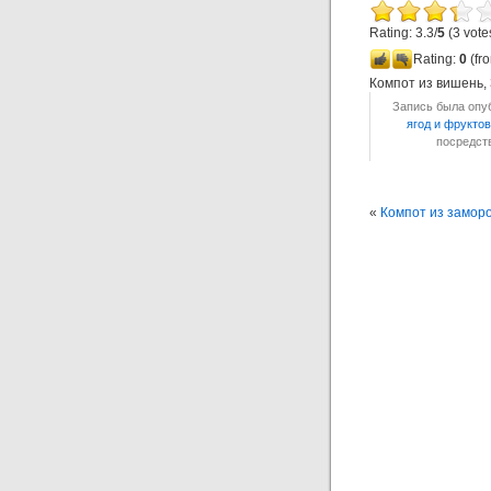
Rating: 3.3/
5
(3 vote
Rating:
0
(fro
Компот из вишень
,
Запись была опуб
ягод и фруктов
посредс
«
Компот из замор