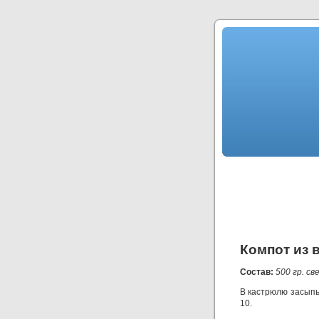
Компот из 
Состав:
500 гр. св
В кастрюлю засыпьт
10.