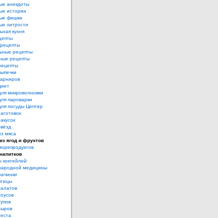
ые анекдоты
ые истории
ые фишки
ые хитрости
ьная кухня
цепты
рецепты
ьные рецепты
ные рецепты
рецепты
выпечки
гарниров
диет
для микроволновки
для пароварки
для посуды Цептер
аготовок
акусок
звёзд
из мяса
из ягод и фруктов
морепродуктов
напитков
 коктейлей
народной медицины
начинки
птицы
салатов
соусов
супов
сыров
теста