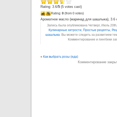
Rating: 3.6/
5
(5 votes cast)
Rating:
0
(from 0 votes)
Ароматное масло (маринад для шашлыка)
,
3.6
o
Запись была опубликована Четверг, Июль 20th,
Кулинарные хитрости
,
Простые рецепты
,
Рец
шашлыка
. Вы можете следить за развитием т
Комментирование и пингбеки з
«
Как выбрать розы (еда)
Комментирование закры