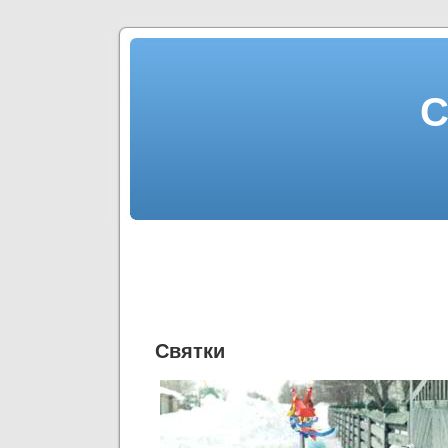
С
Святки