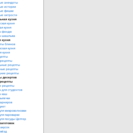
ые анекдоты
ые истории
ые фишки
ые хитрости
ьная кухня
ская кухня
ая кухня
ы фондю
ы шашлыка
я кухня
ты блинов
ская кухня
я кухня
цепты
рецепты
ьные рецепты
ные рецепты
дние рецепты
ы десертов
 рецепты
е рецепты
 для студентов
ы каш
выпечки
гарниров
диет
для микроволновки
для пароварки
для посуды Цептер
заготовок
акусок
звёзд