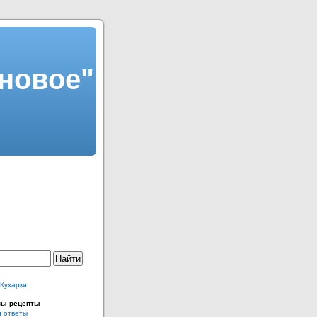
новое"
 Кухарки
ны рецепты
и ответы