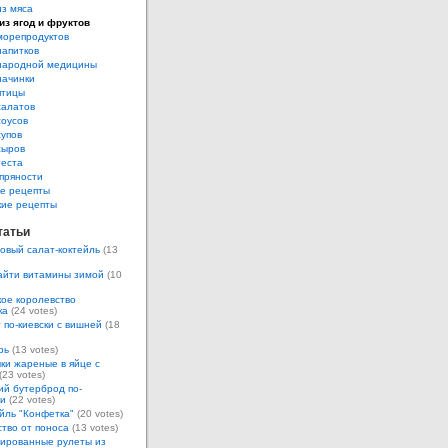
из мяса
из ягод и фруктов
морепродуктов
напитков
народной медицины
начинки
птицы
салатов
соусов
супов
сыров
теста
пряности
е рецепты
кие рецепты
татьи
овый салат-коктейль
(13
айти витамины зимой
(10
ое королевство
ка
(24 votes)
 по-киевски с вишней
(18
рь
(13 votes)
ки жареные в яйце с
(23 votes)
ий бутерброд по-
ки
(22 votes)
йль "Конфетка"
(20 votes)
тво от поноса
(13 votes)
ированные рулеты из