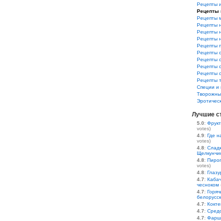
Рецепты 
Рецепты 
Рецепты 
Рецепты 
Рецепты 
Рецепты 
Рецепты 
Рецепты 
Рецепты 
Рецепты 
Рецепты 
Рецепты 
Специи и 
Творожны
Эротичес
Лучшие с
5.0
:
Фрукт
votes)
4.9
:
Где н
votes)
4.8
:
Сладк
Щелкунчи
4.8
:
Пирог
votes)
4.8
:
Глазу
4.7
:
Кабач
чесноком
4.7
:
Горяч
белорусс
4.7
:
Кокте
4.7
:
Средс
4.7
:
Фарш