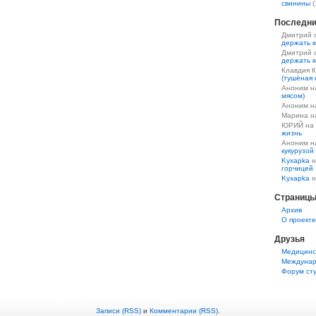
свинины
(
Последни
Дмитрий 
держать к
Дмитрий 
держать к
Клавдия 
(тушёная 
Аноним 
мясом)
Аноним 
Марина 
ЮРИЙ на
жизнь
Аноним 
кукурузой
Kyxapka
н
горчицей
Kyxapka
н
Страниц
Aрхив
О проекте
Друзья
Медицинс
Междунар
Форум ст
Записи (RSS)
и
Комментарии (RSS)
.