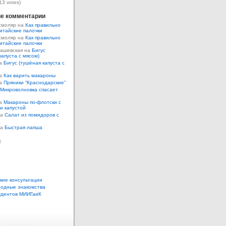
13 votes)
е комментарии
смоляр на
Как правильно
итайские палочки
смоляр на
Как правильно
итайские палочки
Кашевская на
Бигус
капуста с мясом)
на
Бигус (тушёная капуста с
на
Как варить макароны
на
Пряники “Краснодарские”
Микроволновка спасает
на
Макароны по-флотски с
 и капустой
а
Салат из помидоров с
а
Быстрая лапша
ы
кие консультации
одные знакомства
удентов МИИГаиК