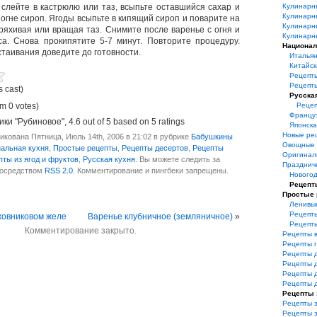
слейте в кастрюлю или таз, всыпьте оставшийся сахар и
Кулинарн
Кулинарн
огне сироп. Ягоды всыпьте в кипящий сироп и поварите на
Кулинарн
тряхивая или вращая таз. Снимите после варенье с огня и
Кулинарн
а. Снова прокипятите 5-7 минут. Повторите процедуру.
Национал
стаивания доведите до готовности.
Итальян
Китайск
Рецепт
Рецепт
s cast)
Русска
m 0 votes)
Рецеп
Француз
ики "Рубиновое"
,
4.6
out of
5
based on
5
ratings
Японска
Новые ре
кована Пятница, Июль 14th, 2006 в 21:02 в рубрике
Бабушкины
Овощные 
альная кухня
,
Простые рецепты
,
Рецепты десертов
,
Рецепты
Оригинал
пты из ягод и фруктов
,
Русская кухня
. Вы можете следить за
Празднич
посредством
RSS 2.0
. Комментирование и пингбеки запрещены.
Нового
Рецепт
Простые
Ленивы
Рецепты
жовниковом желе
Варенье клубничное (земляничное)
»
Рецепт
Комментирование закрыто.
Рецепты 
Рецепты 
Рецепты 
Рецепты 
Рецепты 
Рецепты 
Рецепты 
Рецепты з
Рецепты 