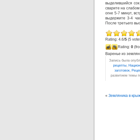
выделившийся сок 
сварите на слабом 
огне 5-7 минут, вс
выдержите 3-4 час
После третьего вы
Rating: 4.6/
5
(5 vote
Rating:
0
(fro
Варенье из землян
Запись была опубли
рецепты
,
Национ
заготовок
,
Реце
развитием темы 
«
Земляника в кры