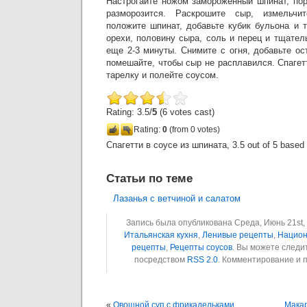
Настрогайте ножом замороженный шпинат, пор
разморозится. Раскрошите сыр, измельч
положите шпинат, добавьте кубик бульона и 
орехи, половину сыра, соль и перец и тщате
еще 2-3 минуты. Снимите с огня, добавьте о
помешайте, чтобы сыр не расплавился. Спагет
тарелку и полейте соусом.
Rating: 3.5/
5
(6 votes cast)
Rating:
0
(from 0 votes)
Спагетти в соусе из шпината
,
3.5
out of
5
based
Статьи по теме
Лазанья с ветчиной и салатом
Запись была опубликована Среда, Июнь 21st, 
Итальянская кухня
,
Ленивые рецепты
,
Национ
рецепты
,
Рецепты соусов
. Вы можете следи
посредством
RSS 2.0
. Комментирование и 
«
Овощной суп с фрикадельками
Мака