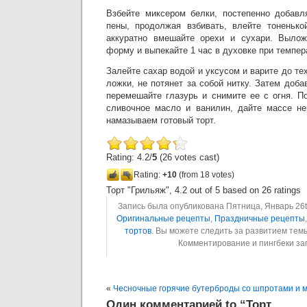
Взбейте миксером белки, постепенно добавл
пены, продолжая взбивать, влейте тоненько
аккуратно вмешайте орехи и сухари. Вылож
форму и выпекайте 1 час в духовке при темпер
Залейте сахар водой и уксусом и варите до тех
ложки, не потянет за собой нитку. Затем доба
перемешайте глазурь и снимите ее с огня. П
сливочное масло и ванилин, дайте массе не
намазываем готовый торт.
Rating: 4.2/
5
(26 votes cast)
Rating:
+10
(from 18 votes)
Торт "Грильяж"
,
4.2
out of
5
based on
26
ratings
Запись была опубликована Пятница, Январь 26th
Оригинальные рецепты
,
Праздничные рецепты
тортов
. Вы можете следить за развитием те
Комментирование и пингбеки з
«
Чесночные горячие бутерброды со шпротами и 
Один комментарией to “Торт