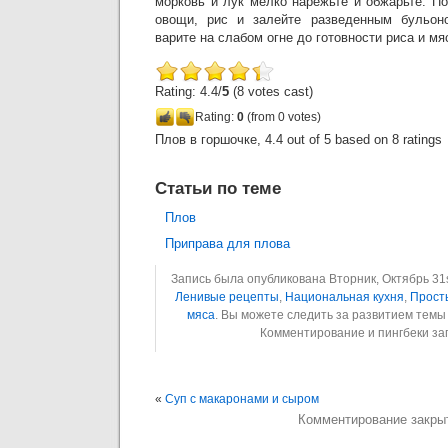
морковь и лук мелко нарежьте и обжарьте. П
овощи, рис и залейте разведенным бульон
варите на слабом огне до готовности риса и мя
Rating: 4.4/
5
(8 votes cast)
Rating:
0
(from 0 votes)
Плов в горшочке
,
4.4
out of
5
based on
8
ratings
Статьи по теме
Плов
Приправа для плова
Запись была опубликована Вторник, Октябрь 31st
Ленивые рецепты
,
Национальная кухня
,
Прост
мяса
. Вы можете следить за развитием тем
Комментирование и пингбеки з
«
Суп с макаронами и сыром
Комментирование закры