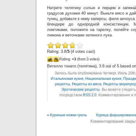
Натрите телятину солью и перцем и запекай
градусов духовке 40 минут. Выньте мясо и да
тунец, добавьте к нему каперсы, филе анчоуса
блендере до однородной консистенции. 
ломтиками, положите на тарелку, полейте со
лимона и веточками зеленого лука.
Rating: 3.8/
5
(4 votes cast)
Rating:
+3
(from 3 votes)
Вителло тонато (телятина)
,
3.8
out of
5
based o
Запись была опубликована Четверг, Июль 20th,
Итальянская кухня
,
Национальная кухня
,
Праздн
рецепты
,
Рецепты из мяса
,
Рецепты морепрод
Эротические рецепты
. Вы можете следить
посредством
RSS 2.0
. Комментирование и 
«
Куриные ножки гриль
Курица фаршированна
Комментирование закры