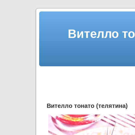
Вителло то
Вителло тонато (телятина)