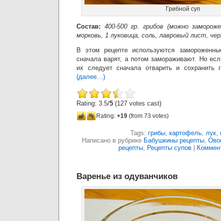
Грибной суп
Состав:
400-500 гр. грибов (можно заморож
морковь, 1 луковица, соль, лавровый лист, че
В этом рецепте используются замороженны
сначала варят, а потом замораживают. Но есл
их следует сначала отварить и сохранить г
(далее…)
Rating: 3.5/
5
(127 votes cast)
Rating:
+19
(from 73 votes)
Tags:
грибы
,
картофель
,
лук
,
Написано в рубрике
Бабушкины рецепты
,
Ово
рецепты
,
Рецепты супов
|
Коммент
Варенье из одуванчиков