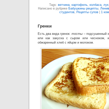
Tags:
ветчина
,
картофель
,
колбаса
,
лук
Написано в рубрике
Бабушкины рецепты
,
Ленив
студентов
,
Рецепты супов
|
1 ко
Гренки
Есть два вида гренок:
тосты
– подсушенный х
или как закуска с сыром или чесноком,
обжаренный хлеб с яйцом и молоком.