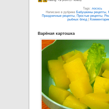
Rating:
+5
(from 27 votes)
Tags:
лосось
Написано в рубрике
Бабушкины рецепты
,
Праздничные рецепты
,
Простые рецепты
,
Ре
рыбных блюд
|
Комментарие
Варёная картошка