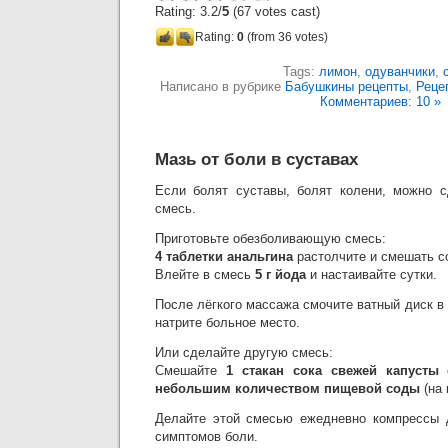
Rating: 3.2/
5
(67 votes cast)
Rating:
0
(from 36 votes)
Tags:
лимон
,
одуванчики
,
Написано в рубрике
Бабушкины рецепты
,
Реце
Комментариев: 10 »
Мазь от боли в суставах
Если болят суставы, болят колени, можно 
смесь.
Приготовьте обезболивающую смесь:
4 таблетки анальгина
растолчите и смешать 
Влейте в смесь
5 г йода
и настаивайте сутки.
После лёгкого массажа смочите ватный диск 
натрите больное место.
Или сделайте другую смесь:
Смешайте
1 стакан сока свежей капусты
небольшим количеством пищевой соды
(на 
Делайте этой смесью ежедневно компрессы д
симптомов боли.