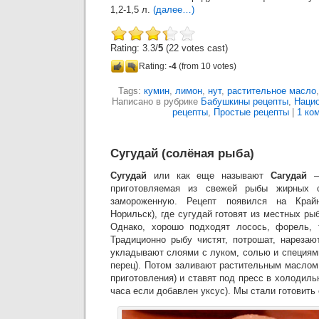
1,2-1,5 л.
(далее…)
Rating: 3.3/
5
(22 votes cast)
Rating:
-4
(from 10 votes)
Tags:
кумин
,
лимон
,
нут
,
растительное масло
Написано в рубрике
Бабушкины рецепты
,
Нацио
рецепты
,
Простые рецепты
|
1 ко
Сугудай (солёная рыба)
Сугудай
или как еще называют
Сагудай
– 
приготовляемая из свежей рыбы жирных 
замороженную. Рецепт появился на Край
Норильск), где сугудай готовят из местных рыб:
Однако, хорошо подходят лосось, форель, т
Традиционно рыбу чистят, потрошат, нарезаю
укладывают слоями с луком, солью и специям
перец). Потом заливают растительным маслом
приготовления) и ставят под пресс в холодильн
часа если добавлен уксус). Мы стали готовить 