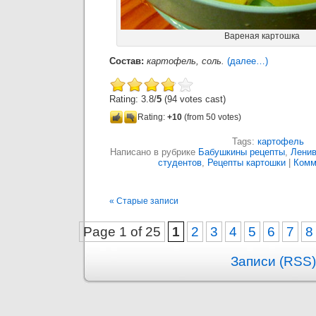
Вареная картошка
Состав:
картофель, соль.
(далее…)
Rating: 3.8/
5
(94 votes cast)
Rating:
+10
(from 50 votes)
Tags:
картофель
Написано в рубрике
Бабушкины рецепты
,
Ленив
студентов
,
Рецепты картошки
|
Комм
« Старые записи
Page 1 of 25
1
2
3
4
5
6
7
8
Записи (RSS)