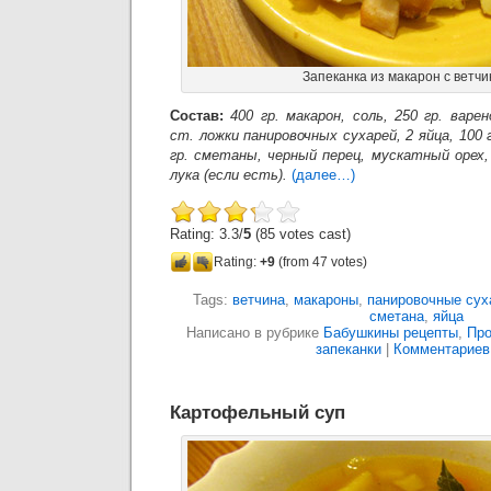
Запеканка из макарон с ветч
Состав:
400 гр. макарон, соль, 250 гр. варе
ст. ложки панировочных сухарей, 2 яйца, 100 
гр. сметаны, черный перец, мускатный орех,
лука (если есть).
(далее…)
Rating: 3.3/
5
(85 votes cast)
Rating:
+9
(from 47 votes)
Tags:
ветчина
,
макароны
,
панировочные сух
сметана
,
яйца
Написано в рубрике
Бабушкины рецепты
,
Про
запеканки
|
Комментариев:
Картофельный суп