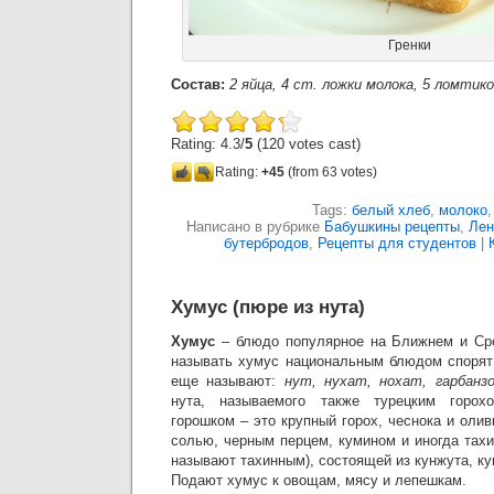
Гренки
Состав:
2 яйца, 4 ст. ложки молока, 5 ломтико
Rating: 4.3/
5
(120 votes cast)
Rating:
+45
(from 63 votes)
Tags:
белый хлеб
,
молоко
Написано в рубрике
Бабушкины рецепты
,
Лен
бутербродов
,
Рецепты для студентов
|
Хумус (пюре из нута)
Хумус
– блюдо популярное на Ближнем и Сре
называть хумус национальным блюдом спорят
еще называют:
нут, нухат, нохат, гарбанзо
нута, называемого также турецким горохо
горошком – это крупный горох, чеснока и оли
солью, черным перцем, кумином и иногда тахи
называют тахинным), состоящей из кунжута, ку
Подают хумус к овощам, мясу и лепешкам.