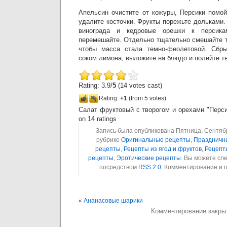
Апельсин очистите от кожуры, Персики помой
удалите косточки. Фрукты порежьте дольками
винограда и кедровые орешки к персик
перемешайте. Отдельно тщательно смешайте т
чтобы масса стала темно-феолетовой. Сбр
соком лимона, выложите на блюдо и полейте т
Rating: 3.9/
5
(14 votes cast)
Rating:
+1
(from 5 votes)
Салат фруктовый с творогом и орехами "Перси
on
14
ratings
Запись была опубликована Пятница, Сентябрь
рубрике
Оригинальные рецепты
,
Праздничн
рецепты
,
Рецепты из ягод и фруктов
,
Рецепт
рецепты
,
Эротические рецепты
. Вы можете сл
посредством
RSS 2.0
. Комментирование и 
«
Ананасовые шарики
Комментирование закры