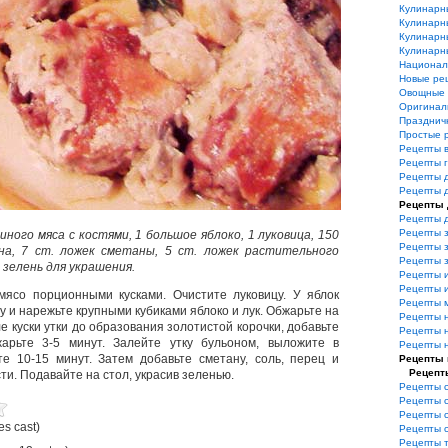
Кулинарн
Кулинарн
Кулинарн
Кулинарн
Национал
Новые ре
Овощные 
Оригинал
Празднич
Простые 
Рецепты 
Рецепты 
Рецепты 
Рецепты 
Рецепты 
Рецепты 
Рецепты з
тиного мяса с костями, 1 большое яблоко, 1 луковица, 150
Рецепты з
она, 7 ст. ложек сметаны, 5 ст. ложек растительного
Рецепты 
, зелень для украшения.
Рецепты 
Рецепты и
мясо порционными кусками. Очистите луковицу. У яблок
Рецепты 
 и нарежьте крупными кубиками яблоко и лук. Обжарьте на
Рецепты 
 куски утки до образования золотистой корочки, добавьте
Рецепты 
арьте 3-5 минут. Залейте утку бульоном, выложите в
Рецепты 
е 10-15 минут. Затем добавьте сметану, соль, перец и
Рецепты
Рецепт
ти. Подавайте на стол, украсив зеленью.
Рецепты 
Рецепты 
Рецепты 
es cast)
Рецепты 
Рецепты 