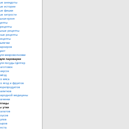
ые анекдоты
ые истории
ые фишки
ые хитрости
ьная кухня
цепты
рецепты
ьные рецепты
ные рецепты
рецепты
выпечки
гарниров
диет
для микроволновки
для пароварки
для посуды Цептер
аготовок
акусок
звёзд
из мяса
з ягод и фруктов
морепродуктов
напитков
народной медицины
начинки
 птицы
ы утки
салатов
соусов
супов
сыров
теста