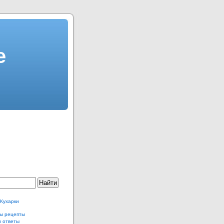
е
 Кухарки
ы рецепты
и ответы