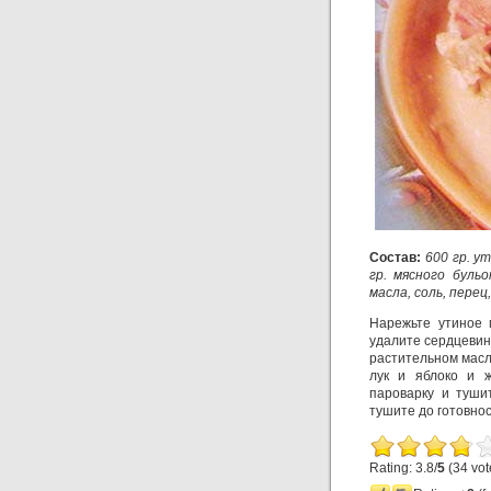
Состав:
600 гр. у
гр. мясного буль
масла, соль, перец
Нарежьте утиное 
удалите сердцевину
растительном масле
лук и яблоко и ж
пароварку и тушит
тушите до готовнос
Rating: 3.8/
5
(34 vot