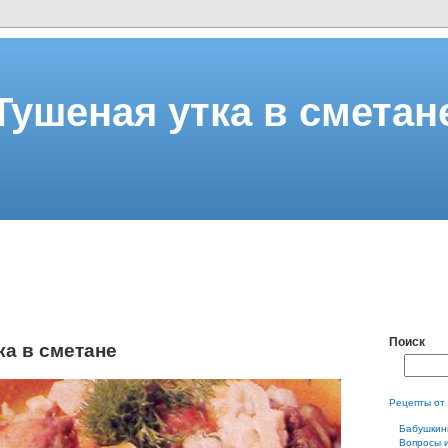
Тушеная утка в сметан
Поиск
ка в сметане
Рецепты от
Бабушкин
Вопросы 