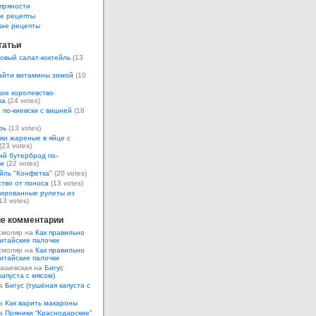
пряности
е рецепты
кие рецепты
татьи
овый салат-коктейль
(13
айти витамины зимой
(10
ое королевство
ка
(24 votes)
 по-киевски с вишней
(18
рь
(13 votes)
ки жареные в яйце с
(23 votes)
ий бутерброд по-
ки
(22 votes)
йль "Конфетка"
(20 votes)
тво от поноса
(13 votes)
ированные рулеты из
13 votes)
е комментарии
смоляр на
Как правильно
итайские палочки
смоляр на
Как правильно
итайские палочки
Кашевская на
Бигус
капуста с мясом)
на
Бигус (тушёная капуста с
на
Как варить макароны
на
Пряники “Краснодарские”