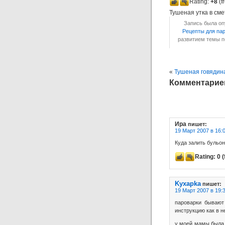
Rating:
+8
(f
Тушеная утка в см
Запись была опу
Рецепты для па
развитием темы 
«
Тушеная говядин
Комментариев:
Ира
пишет:
19 Март 2007 в 16:
Куда залить бульон
Rating:
0
(
Kyxapka
пишет:
19 Март 2007 в 19:
пароварки бывают
инструкцию как в н
у моей мамы была 