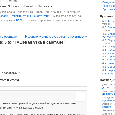
rom 12 votes)
Специи и 
Творожны
етане
,
3.8
out of
5
based on
34
ratings
Эротичес
бликована Понедельник, Январь 8th, 2007 в 17:20 в рубрике
роварки
,
Рецепты птицы
,
Рецепты утки
. Вы можете следить за
Лучшие с
посредством
RSS 2.0
. Комментирование и пингбеки запрещены.
5.0
:
Фрукт
votes)
4.9
:
Где н
votes)
4.8
:
Сладк
а с овощами
Тушеные куриные окорочка по-грузински
»
Щелкунчи
4.8
:
Пирог
 5 to “Тушеная утка в сметане”
votes)
4.8
:
Глазу
4.7
:
Кабач
чесноком
4.7
:
Горяч
белорусс
4.7
:
Кокте
01
4.7
:
Средс
4.7
:
Фарш
, в пароварку!?
свинины
(
from 0 votes)
Последни
Дмитрий 
держать к
Дмитрий 
держать к
31
Клавдия 
(тушёная 
 разных конструкций и для своей – лучше посмотрите
Аноним 
мясом)
ей готовят и куда заливать бульон.
Аноним 
Марина 
просто металическая пластина, на которую выкладывали еду и