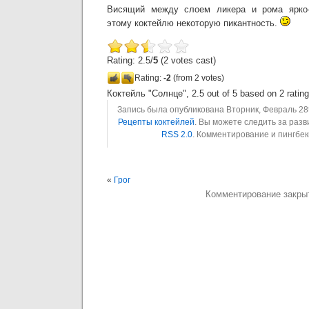
Висящий между слоем ликера и рома ярко-
этому коктейлю некоторую пикантность.
Rating: 2.5/
5
(2 votes cast)
Rating:
-2
(from 2 votes)
Коктейль "Солнце"
,
2.5
out of
5
based on
2
ratin
Запись была опубликована Вторник, Февраль 28th
Рецепты коктейлей
. Вы можете следить за раз
RSS 2.0
. Комментирование и пингбе
«
Грог
Комментирование закры