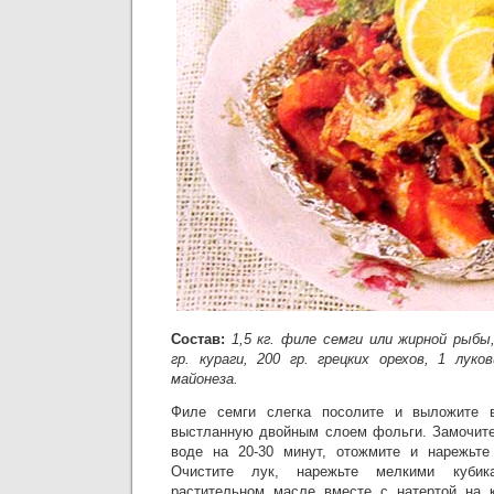
Состав:
1,5 кг. филе семги или жирной рыбы,
гр. кураги, 200 гр. грецких орехов, 1 луко
майонеза.
Филе семги слегка посолите и выложите в
выстланную двойным слоем фольги. Замочите
воде на 20-30 минут, отожмите и нарежьте
Очистите лук, нарежьте мелкими куби
растительном масле вместе с натертой на к