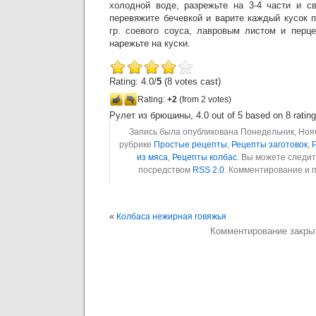
холодной воде, разрежьте на 3-4 части и с
перевяжите бечевкой и варите каждый кусок п
гр. соевого соуса, лавровым листом и перц
нарежьте на куски.
Rating: 4.0/
5
(8 votes cast)
Rating:
+2
(from 2 votes)
Рулет из брюшины
,
4.0
out of
5
based on
8
ratin
Запись была опубликована Понедельник, Ноябр
рубрике
Простые рецепты
,
Рецепты заготовок
,
Р
из мяса
,
Рецепты колбас
. Вы можете следи
посредством
RSS 2.0
. Комментирование и 
«
Колбаса нежирная говяжья
Комментирование закры