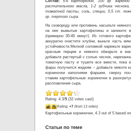
Состав:
5-6 картофелин, 100 гр. вареной
растительного масла, 1-2 зубчика чеснока,
томатной пасты, соль, специи, 0,5 ст. ложк
гр. тертого сыра.
На сковороду или противень насыпьте немног
на нее вымытые картофелины и запеките в
(примерно 30-40 минут). Из готового картоф
аккуратно очистите клубни, выньте часть мя
устойчивости.Мелкой соломкой нарежьте варе
красным перцем и немного обжарьте в мас
добавьте растертый с солью чеснок, нарезанн
томатную пасту и тушите все вместе, пока м
фарш получился жидким – добавьте мякоти к
корзиночки наполняем фаршем, сверху по
ставим картофельные корзиночки в разогрету
расплавления сыра.
Rating: 4.3/
5
(32 votes cast)
Rating:
+7
(from 13 votes)
Картофельные корзиночки
,
4.3
out of
5
based o
Статьи по теме