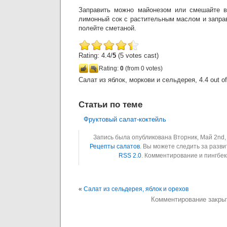
Заправить можно майонезом или смешайте в
лимонный сок с растительным маслом и заправ
полейте сметаной.
Rating: 4.4/
5
(5 votes cast)
Rating:
0
(from 0 votes)
Салат из яблок, моркови и сельдерея
,
4.4
out o
Статьи по теме
Фруктовый салат-коктейль
Запись была опубликована Вторник, Май 2nd, 
Рецепты салатов
. Вы можете следить за разв
RSS 2.0
. Комментирование и пингбе
«
Салат из сельдерея, яблок и орехов
Комментирование закры