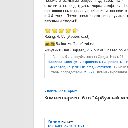
Нарежьте вымытые арбузы над тазом на 4 ча
отожмите ее под грузом через салфетку. По
постоянно помешивая, до кипения и процедит
в 3-4 слоя. После варите пока не получится
вкусный и сладкий.
Rating: 4.7/
5
(9 votes cast)
Rating:
+4
(from 6 votes)
Арбузный мед (Нардек)
,
4.7
out of
5
based on
9
r
Запись была опубликована Среда, Июль 26th, 
Национальная кухня
,
Оригинальные рецепты
,
П
десертов
,
Рецепты из ягод и фруктов
. Вы може
темы посредством
RSS 2.0
. Комментирование
«
Как выбрать арбуз
Комментариев: 6 to “Арбузный ме
Карим
пишет:
14 Сентябрь 2010 в 21:33