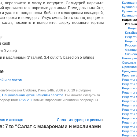
ы, переложите в миску и остудите. Сельдерей нарежьте
Кулинарн
Кулинарн
ый лук очистите и нарежьте дольками. Помидоры вымойте,
Кулинарн
 и удалите плодоножки. Добавьте к макаронам сельдерей,
Кулинарн
цкие орехи и помидоры. Уксус смешайте с солью, перцем и
Национал
 салат, посолите и поперчите. сверху посыпьте тертым
Италья
Рецеп
Китайск
Рецепт
Рецепт
s cast)
Русская
Француз
m 0 votes)
Японска
и и маслинами (Италия)
,
3.4
out of
5
based on
5
ratings
Новые ре
Овощные 
Оригинал
ме
Празднич
Простые 
ой и салатом
Рецепты 
Рецепты 
Рецепты 
опубликована Суббота, Июнь 24th, 2006 в 00:19 в рубрике
Рецепты 
я
,
Национальная кухня
,
Рецепты салатов
. Вы можете следить за
Рецепты 
посредством
RSS 2.0
. Комментирование и пингбеки запрещены.
Рецепты 
Рецепты з
Рецепты з
Рецепты 
Рецепты 
еля и авокадо
Салат из курицы с рисом
»
Рецепты и
: 7 to “Салат с макаронами и маслинами
Рецепты 
Рецепты 
Рецепты 