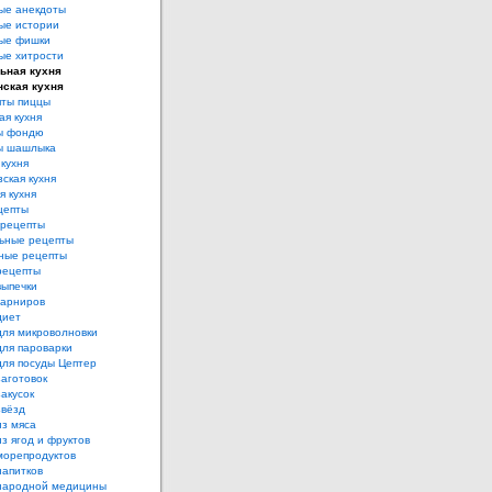
ые анекдоты
ые истории
ые фишки
ые хитрости
ьная кухня
нская кухня
ты пиццы
ая кухня
ы фондю
ы шашлыка
 кухня
ская кухня
я кухня
цепты
рецепты
ьные рецепты
ные рецепты
рецепты
выпечки
гарниров
диет
для микроволновки
для пароварки
для посуды Цептер
аготовок
акусок
звёзд
из мяса
з ягод и фруктов
морепродуктов
напитков
народной медицины