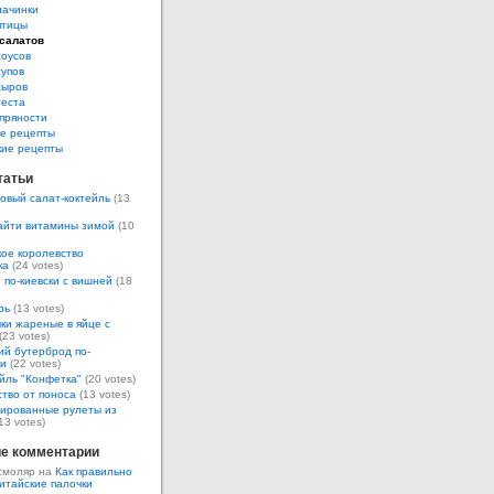
начинки
птицы
салатов
соусов
супов
сыров
теста
пряности
е рецепты
кие рецепты
татьи
овый салат-коктейль
(13
айти витамины зимой
(10
ое королевство
ка
(24 votes)
 по-киевски с вишней
(18
рь
(13 votes)
ки жареные в яйце с
(23 votes)
ий бутерброд по-
ки
(22 votes)
йль "Конфетка"
(20 votes)
тво от поноса
(13 votes)
ированные рулеты из
13 votes)
е комментарии
смоляр на
Как правильно
итайские палочки