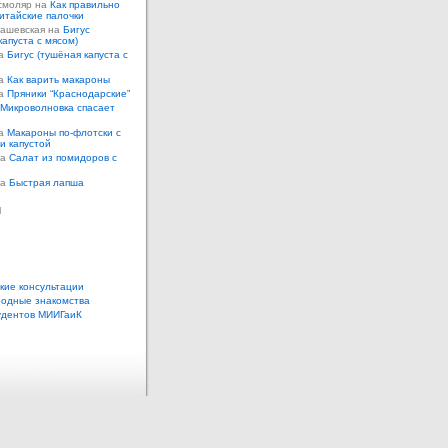
смоляр на
Как правильно
итайские палочки
Кашевская на
Бигус
капуста с мясом)
на
Бигус (тушёная капуста с
на
Как варить макароны
на
Пряники “Краснодарские”
Микроволновка спасает
на
Макароны по-флотски с
 и капустой
а
Салат из помидоров с
а
Быстрая лапша
ы
кие консультации
одные знакомства
удентов МИИГаиК