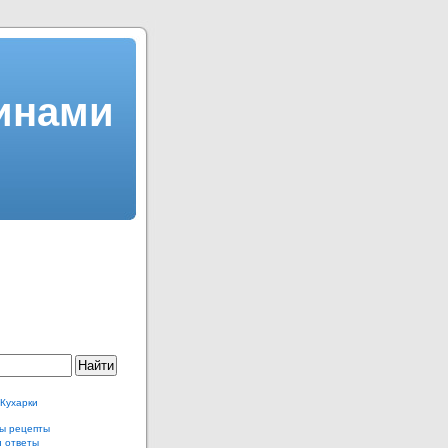
линами
 Кухарки
ы рецепты
и ответы