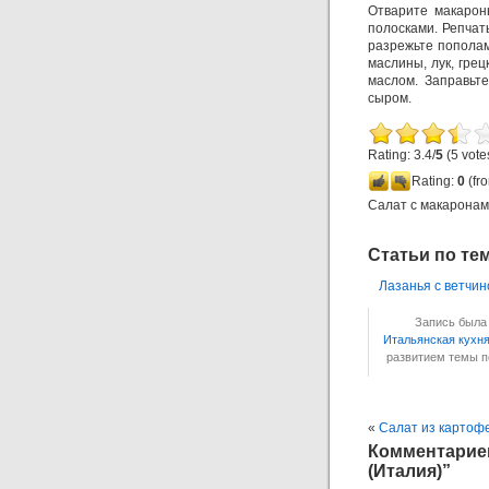
Отварите макарон
полосками. Репчат
разрежьте пополам
маслины, лук, гре
маслом. Заправьте
сыром.
Rating: 3.4/
5
(5 vote
Rating:
0
(fro
Салат с макаронам
Статьи по те
Лазанья с ветчин
Запись была 
Итальянская кухн
развитием темы 
«
Салат из картоф
Комментариев
(Италия)”