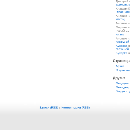
Дмитрий 
держать к
Клавдия 
(тушёная 
Аноним 
мясом)
Аноним 
Марина 
ЮРИЙ на
жизнь
Аноним 
кукурузой
Kyxapka
н
горчицей
Kyxapka
н
Страниц
Aрхив
О проекте
Друзья
Медицинс
Междунар
Форум ст
Записи (RSS)
и
Комментарии (RSS)
.