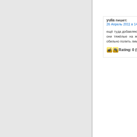
yulia
пишет:
26 Апрель 2011 в 1
ещё туда добавляю
они тяжёлые на ж
обильно полить ли
Rating:
0
(