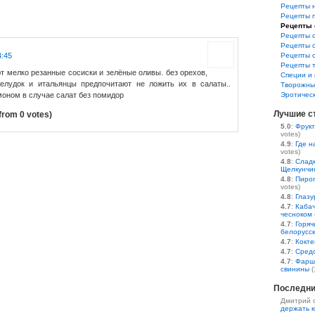
Рецепты 
Рецепты 
Рецепты 
Рецепты 
Рецепты 
4:45
Рецепты 
Рецепты 
т мелко резанные сосиски и зелёные оливы. без орехов,
Специи и 
елудок и итальянцы предпочитают не ложить их в салаты..
Творожны
моном в случае салат без помидор
Эротичес
Лучшие с
from 0 votes)
5.0
:
Фрукт
votes)
4.9
:
Где н
votes)
4.8
:
Сладк
Щелкунчи
4.8
:
Пирог
votes)
4.8
:
Глазу
4.7
:
Кабач
чесноком
4.7
:
Горяч
белорусс
4.7
:
Кокте
4.7
:
Средс
4.7
:
Фарш
свинины
(
Последни
Дмитрий 
держать к