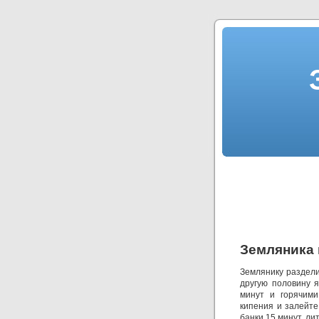
Земляника 
Землянику разделит
другую половину я
минут и горячими
кипения и залейте
банки 15 минут, ли