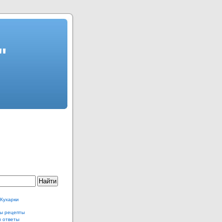
"
 Кухарки
ы рецепты
и ответы