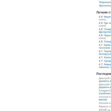
Творожны
Эротичес
Лучшие с
5.0
:
Фрукт
votes)
4.9
:
Где н
votes)
4.8
:
Сладк
Щелкунчи
4.8
:
Пирог
votes)
4.8
:
Глазу
4.7
:
Кабач
чесноком
4.7
:
Горяч
белорусс
4.7
:
Кокте
4.7
:
Средс
4.7
:
Фарш
свинины
(
Последни
Дмитрий 
держать к
Дмитрий 
держать к
Клавдия 
(тушёная 
Аноним 
мясом)
Аноним 
Марина 
ЮРИЙ на