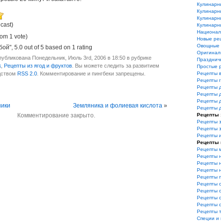
Кулинарн
Кулинарн
Кулинарн
 cast)
Кулинарн
Национал
rom 1 vote)
Новые ре
Овощные 
бой"
,
5.0
out of
5
based on
1
rating
Оригинал
убликована Понедельник, Июль 3rd, 2006 в 18:50 в рубрике
Празднич
к
,
Рецепты из ягод и фруктов
. Вы можете следить за развитием
Простые 
дством
RSS 2.0
. Комментирование и пингбеки запрещены.
Рецепты 
Рецепты 
Рецепты 
Рецепты 
Рецепты 
ники
Земляника и фолиевая кислота
»
Рецепты 
Комментирование закрыто.
Рецепты 
Рецепты з
Рецепты 
Рецепты 
Рецепты 
Рецепты 
Рецепты 
Рецепты 
Рецепты 
Рецепты 
Рецепты 
Рецепты 
Рецепты 
Рецепты 
Рецепты 
Специи и 