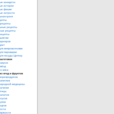
ые анекдоты
ые истории
ые фишки
ые хитрости
ьная кухня
цепты
рецепты
ьные рецепты
ные рецепты
рецепты
выпечки
гарниров
диет
для микроволновки
для пароварки
для посуды Цептер
заготовок
акусок
звёзд
из мяса
из ягод и фруктов
морепродуктов
напитков
народной медицины
начинки
птицы
салатов
соусов
супов
сыров
теста
пряности