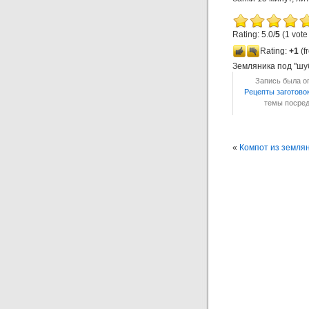
Rating: 5.0/
5
(1 vote
Rating:
+1
(f
Земляника под "шу
Запись была оп
Рецепты заготово
темы посре
«
Компот из земля