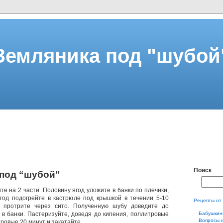
Земляника под "шубой
Поиск
под “шубой”
е на 2 части. Половину ягод уложите в банки по плечики,
год подогрейте в кастрюле под крышкой в течении 5-10
Рецепты от
 протрите через сито. Полученную шубу доведите до
 в банки. Пастеризуйте, доведя до кипения, поллитровые
Бабушкин
Вопросы 
тровые 20 минут и закатайте.