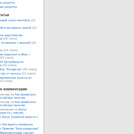
е рецепты
кие рецепты
татьи
овый салат-коктейль
(13
айти витамины зимой
(10
ое королевство
ка
(24 votes)
 по-киевски с вишней
(18
рь
(13 votes)
ки жареные в яйце с
(23 votes)
ий бутерброд по-
ки
(22 votes)
йль "Конфетка"
(20 votes)
тво от поноса
(13 votes)
ированные рулеты из
13 votes)
е комментарии
смоляр на
Как правильно
итайские палочки
смоляр на
Как правильно
итайские палочки
Кашевская на
Бигус
капуста с мясом)
на
Бигус (тушёная капуста с
на
Как варить макароны
на
Пряники “Краснодарские”
Микроволновка спасает