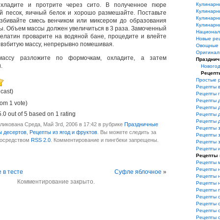
охладите и протрите через сито. В полученное пюре
Кулинарн
Кулинарн
й песок, яичный белок и хорошо размешайте. Поставьте
Кулинарн
взбивайте смесь венчиком или миксером до образования
Кулинарн
. Объем массы должен увеличиться в 3 раза. Замоченный
Национал
елатин проварите на водяной бане, процедите и влейте
Новые ре
о взбитую массу, непрерывно помешивая.
Овощные 
Оригинал
массу разложите по формочкам, охладите, а затем
Празднич
.
Нового
Рецепт
Простые 
Рецепты 
 cast)
Рецепты 
Рецепты 
rom 1 vote)
Рецепты 
5.0
out of
5
based on
1
rating
Рецепты 
Рецепты 
ликована Среда, Май 3rd, 2006 в 17:42 в рубрике
Праздничные
Рецепты з
ы десертов
,
Рецепты из ягод и фруктов
. Вы можете следить за
Рецепты з
посредством
RSS 2.0
. Комментирование и пингбеки запрещены.
Рецепты 
Рецепты 
Рецепты 
Рецепты 
Рецепты 
 в тесте
Суфле яблочное
»
Рецепты 
Комментирование закрыто.
Рецепты 
Рецепты 
Рецепты 
Рецепты 
Рецепты 
Рецепты 