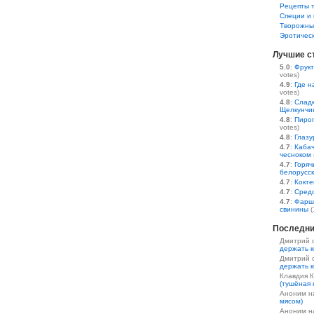
Рецепты 
Специи и 
Творожны
Эротичес
Лучшие с
5.0
:
Фрукт
votes)
4.9
:
Где н
votes)
4.8
:
Сладк
Щелкунчи
4.8
:
Пирог
votes)
4.8
:
Глазу
4.7
:
Кабач
чесноком
4.7
:
Горяч
белорусс
4.7
:
Кокте
4.7
:
Средс
4.7
:
Фарш
свинины
(
Последни
Дмитрий 
держать к
Дмитрий 
держать к
Клавдия 
(тушёная 
Аноним 
мясом)
Аноним 