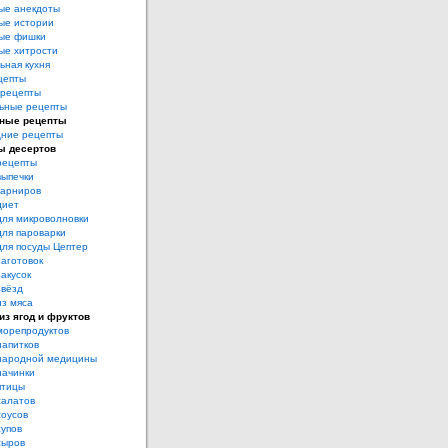
ые анекдоты
ые истории
ые фишки
ые хитрости
ьная кухня
цепты
рецепты
ьные рецепты
ные рецепты
дние рецепты
ы десертов
рецепты
выпечки
гарниров
диет
для микроволновки
для пароварки
для посуды Цептер
аготовок
акусок
звёзд
из мяса
из ягод и фруктов
морепродуктов
напитков
народной медицины
начинки
птицы
салатов
соусов
супов
сыров