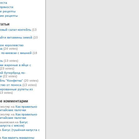
теста
пряности
е рецепты
кие рецепты
татьи
овый салат-коктейль
(13
айти витамины зимой
(10
ое королевство
ка
(24 votes)
 по-киевски с вишней
(18
рь
(13 votes)
ки жареные в яйце с
(23 votes)
ий бутерброд по-
ки
(22 votes)
йль "Конфетка"
(20 votes)
тво от поноса
(13 votes)
ированные рулеты из
13 votes)
е комментарии
смоляр на
Как правильно
итайские палочки
смоляр на
Как правильно
итайские палочки
Кашевская на
Бигус
капуста с мясом)
на
Бигус (тушёная капуста с
на
Как варить макароны