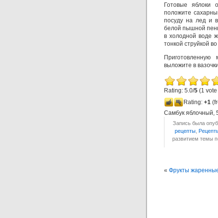
Готовые яблоки 
положите сахарны
посуду на лед и 
белой пышной пены
в холодной воде ж
тонкой струйкой в
Приготовленную 
выложите в вазочки
Rating: 5.0/
5
(1 vote
Rating:
+1
(f
Самбук яблочный
,
Запись была опуб
рецепты
,
Рецепт
развитием темы 
«
Фрукты жаренные