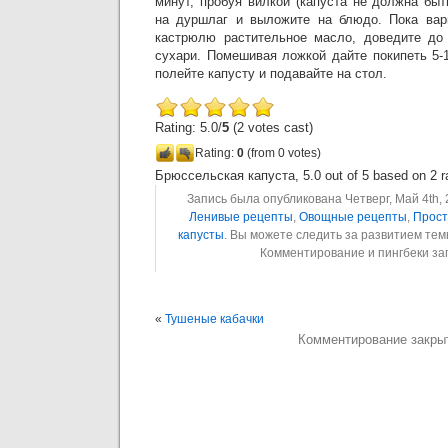
минут, пробуя вилкой (капуста не должна быт
на дуршлаг и выложите на блюдо. Пока вари
кастрюлю растительное масло, доведите до 
сухари. Помешивая ложкой дайте покипеть 5-
полейте капусту и подавайте на стол.
Rating: 5.0/
5
(2 votes cast)
Rating:
0
(from 0 votes)
Брюссельская капуста
,
5.0
out of
5
based on
2
r
Запись была опубликована Четверг, Май 4th, 
Ленивые рецепты
,
Овощные рецепты
,
Прост
капусты
. Вы можете следить за развитием те
Комментирование и пингбеки з
«
Тушеные кабачки
Комментирование закры