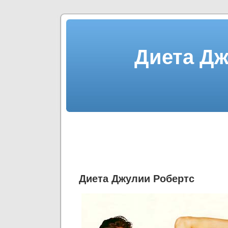
Диета Дж
Диета Джулии Робертс