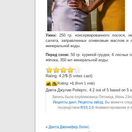
Ужин:
250 гр. консервированного лосося, н
салата, заправленных оливковым маслом и 
минеральной воды.
Перед сном:
50 гр. куриной грудки, 4 лесных 
яблока, 350 мл минеральной воды.
Rating: 4.2/
5
(5 votes cast)
Rating:
+1
(from 1 vote)
Диета Джулии Робертс
,
4.2
out of
5
based on
5
r
Запись была опубликована Пятница, Июнь 23rd,
Рецепты диет
,
Рецепты звёзд
. Вы можете сле
посредством
RSS 2.0
. Комментирование и 
«
Диета Дженифер Лопес