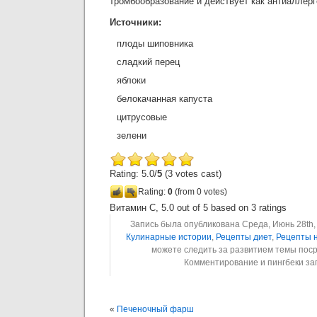
тромбообразование и действует как антиаллерг
Источники:
плоды шиповника
сладкий перец
яблоки
белокачанная капуста
цитрусовые
зелени
Rating: 5.0/
5
(3 votes cast)
Rating:
0
(from 0 votes)
Витамин С
,
5.0
out of
5
based on
3
ratings
Запись была опубликована Среда, Июнь 28th, 
Кулинарные истории
,
Рецепты диет
,
Рецепты 
можете следить за развитием темы пос
Комментирование и пингбеки з
«
Печеночный фарш